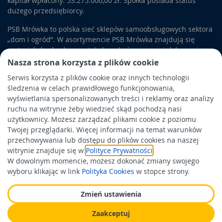
kapitał wpłacony: 53.275.000,00 zł. Spółka posiada status
dużego przedsiębiorcy.
PSB Mrówka to polska sieć sklepów samoobsługowych sektora
„dom i ogród”. W asortymencie PSB Mrówka znajdują się
materiały budowlane, artykuły wykończeniowe i dekoracyjne,
wyposażenie łazienek i kuchni, elektronarzędzia, a także
Nasza strona korzysta z plików cookie
artykuły związane z ogrodem i otoczeniem domu.
Serwis korzysta z plików cookie oraz innych technologii
śledzenia w celach prawidłowego funkcjonowania,
Obowiązek informacyjny
wyświetlania spersonalizowanych treści i reklamy oraz analizy
Polityka prywatności
ruchu na witrynie żeby wiedzieć skąd pochodzą nasi
użytkownicy. Możesz zarządzać plikami cookie z poziomu
Polityka Cookies
Twojej przeglądarki. Więcej informacji na temat warunków
Odbiór zużytego sprzętu
przechowywania lub dostępu do plików cookies na naszej
witrynie znajduje się w
Polityce Prywatności
.
W dowolnym momencie, możesz dokonać zmiany swojego
Wspierają nas:
wyboru klikając w link
Polityka Cookies
w stopce strony.
Zmień ustawienia
Zaakceptuj
Wykonanie: