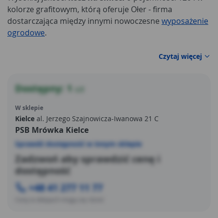
kolorze grafitowym, którą oferuje Ołer - firma
dostarczająca między innymi nowoczesne
wyposażenie
ogrodowe
.
Czytaj więcej
Dostępny: 1
szt
W sklepie
Kielce
al. Jerzego Szajnowicza-Iwanowa 21 C
PSB Mrówka Kielce
Sprawdź dostępność w innym sklepie
Zadzwoń aby sprawdzić cenę i
dostępność
+48 41 277 11 77
Ceny w sklepach mogą się różnić