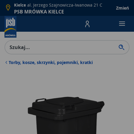
al. Jerzego Szajnowicza-Iwanowa 21 C
Kielce
Zmień
PSB MRÓWKA KIELCE
Menu Produktów, nawigacja: E
Torby, kosze, skrzynki, pojemniki, kratki