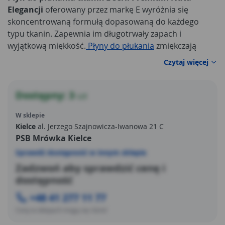
Elegancji
oferowany przez markę E wyróżnia się
skoncentrowaną formułą dopasowaną do każdego
typu tkanin. Zapewnia im długotrwały zapach i
wyjątkową miękkość.
Płyny do płukania
zmiękczają
tkaniny, sprawiają, że zapach unosi się przez bardzo
Czytaj więcej
długi czas. Poczujesz aromat eleganckich kwiatów i
luksusowych perfum. Wspaniałe doznania zapachowe
są zapewnione, tak samo jak ochrona włókien i
Dostępny: 3
szt
ułatwianie prasowania.
W sklepie
Kielce
al. Jerzego Szajnowicza-Iwanowa 21 C
PSB Mrówka Kielce
Sprawdź dostępność w innym sklepie
Zadzwoń aby sprawdzić cenę i
dostępność
+48 41 277 11 77
Ceny w sklepach mogą się różnić