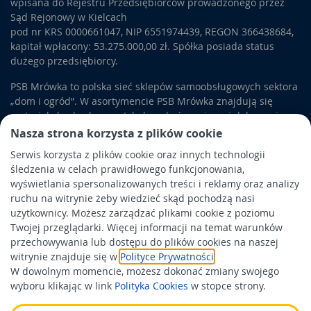
wpisana do Rejestru Przedsiębiorców prowadzonego przez
Sąd Rejonowy w Kielcach
pod nr KRS 0000661047, NIP 6551974439, REGON 366438684,
kapitał wpłacony: 53.275.000,00 zł. Spółka posiada status
dużego przedsiębiorcy.
PSB Mrówka to polska sieć sklepów samoobsługowych sektora
„dom i ogród”. W asortymencie PSB Mrówka znajdują się
materiały budowlane, artykuły wykończeniowe i dekoracyjne,
wyposażenie łazienek i kuchni, elektronarzędzia, a także
Nasza strona korzysta z plików cookie
artykuły związane z ogrodem i otoczeniem domu.
Serwis korzysta z plików cookie oraz innych technologii
śledzenia w celach prawidłowego funkcjonowania,
Obowiązek informacyjny
wyświetlania spersonalizowanych treści i reklamy oraz analizy
Polityka prywatności
ruchu na witrynie żeby wiedzieć skąd pochodzą nasi
użytkownicy. Możesz zarządzać plikami cookie z poziomu
Polityka Cookies
Twojej przeglądarki. Więcej informacji na temat warunków
Odbiór zużytego sprzętu
przechowywania lub dostępu do plików cookies na naszej
witrynie znajduje się w
Polityce Prywatności
.
W dowolnym momencie, możesz dokonać zmiany swojego
Wspierają nas:
wyboru klikając w link
Polityka Cookies
w stopce strony.