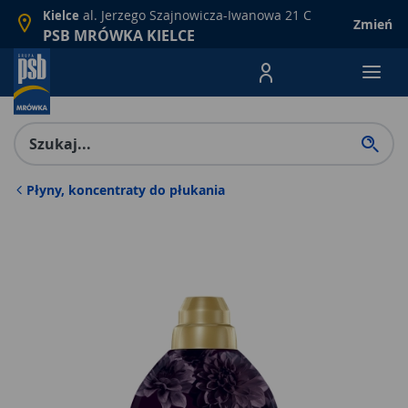
al. Jerzego Szajnowicza-Iwanowa 21 C
Kielce
Zmień
PSB MRÓWKA KIELCE
Menu Produktów, nawigacja: E
Płyny, koncentraty do płukania