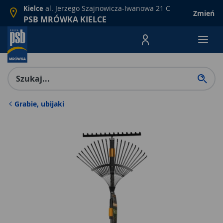
al. Jerzego Szajnowicza-Iwanowa 21 C
Kielce
Zmień
PSB MRÓWKA KIELCE
Menu Produktów, nawigacja: E
Grabie, ubijaki