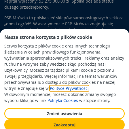
kapitał wpłacony: 53.275.000,00 zł. Spółka posiada status
dużego przedsiębiorcy.
PSB Mrówka to polska sieć sklepów samoobsługowych sektora
„dom i ogród”. W asortymencie PSB Mrówka znajdują się
materiały budowlane, artykuły wykończeniowe i dekoracyjne,
wyposażenie łazienek i kuchni, elektronarzędzia, a także
Nasza strona korzysta z plików cookie
artykuły związane z ogrodem i otoczeniem domu.
Serwis korzysta z plików cookie oraz innych technologii
śledzenia w celach prawidłowego funkcjonowania,
Obowiązek informacyjny
wyświetlania spersonalizowanych treści i reklamy oraz analizy
Polityka prywatności
ruchu na witrynie żeby wiedzieć skąd pochodzą nasi
użytkownicy. Możesz zarządzać plikami cookie z poziomu
Polityka Cookies
Twojej przeglądarki. Więcej informacji na temat warunków
Odbiór zużytego sprzętu
przechowywania lub dostępu do plików cookies na naszej
witrynie znajduje się w
Polityce Prywatności
.
W dowolnym momencie, możesz dokonać zmiany swojego
Wspierają nas:
wyboru klikając w link
Polityka Cookies
w stopce strony.
Zmień ustawienia
Zaakceptuj