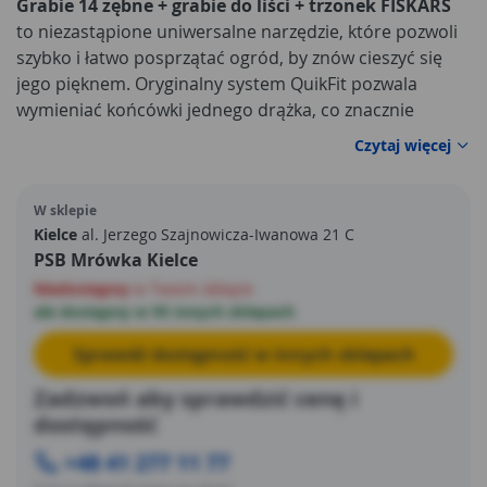
Grabie 14 zębne + grabie do liści + trzonek FISKARS
to niezastąpione uniwersalne narzędzie, które pozwoli
szybko i łatwo posprzątać ogród, by znów cieszyć się
jego pięknem. Oryginalny system QuikFit pozwala
wymieniać końcówki jednego drążka, co znacznie
ułatwia pracę i dodatkowo nie wymaga dużej ilości
Czytaj więcej
miejsca do trzymania niezbędnego sprzętu
ogrodniczego.
Grabie 14 zębne + grabie do liści +
W sklepie
trzonek FISKARS
to przede wszystkim:
Kielce
al. Jerzego Szajnowicza-Iwanowa 21 C
PSB Mrówka Kielce
Niedostępny
w Twoim sklepie
ale dostępny w 95 innych sklepach
Sprawdź dostępność w innych sklepach
Zadzwoń aby sprawdzić cenę i
dostępność
+48 41 277 11 77