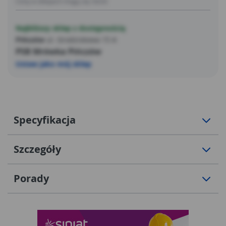
Ceny w sklepach mogą się różnić
Najbliższy sklep z dostępnością
Pińczów
ul. Grodziskowa 15 A
PSB Mrówka Pińczów
Ustaw jako mój sklep
Specyfikacja
Szczegóły
Porady