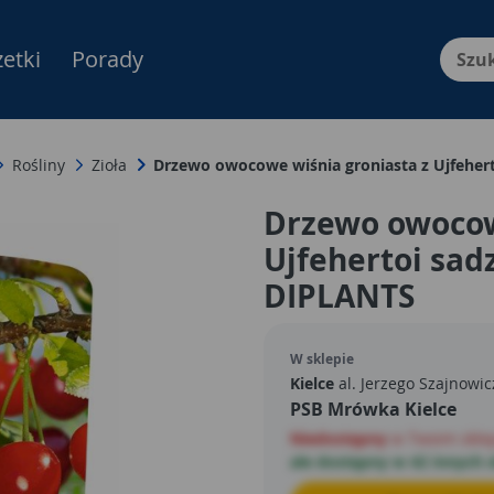
etki
Porady
Menu Produktów, nawigacja: E
Rośliny
Zioła
Drzewo owocowe wiśnia groniasta z Ujfeher
Drzewo owocow
Ujfehertoi sad
DIPLANTS
W sklepie
Kielce
al. Jerzego Szajnowi
PSB Mrówka Kielce
Niedostępny
w Twoim skle
ale dostępny w 42 innych 