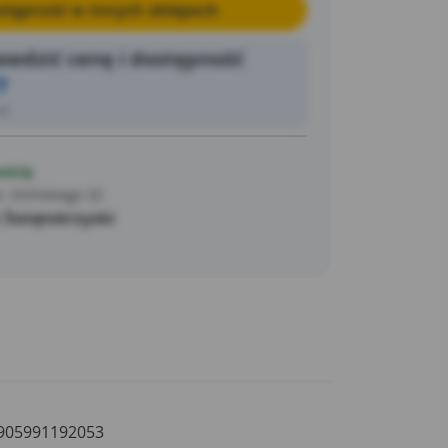
tępność w innych sklepach
wdzić cenę i dostępność
7
ić
ością
. Kilińskiego 32
 Świętokrzyski
905991192053