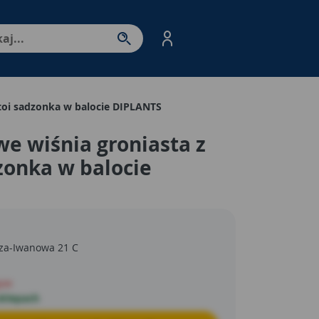
nter - przejdź do strony produktów. Spacja – otwórz/zamkni
toi sadzonka w balocie DIPLANTS
e wiśnia groniasta z
zonka w balocie
cza-Iwanowa 21 C
pie
sklepach