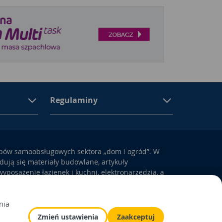
Regulaminy
epów samoobsługowych sektora „dom i ogród”. W
ują się materiały budowlane, artykuły
yposażenie łazienek i kuchni, elektronarzędzia, a
odem i otoczeniem domu.
lityka prywatności
Odbiór zużytego
nia
sprzętu
lityka Cookies
Zmień ustawienia
Zaakceptuj