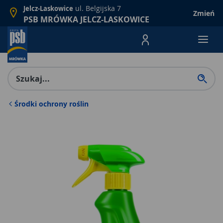
ul. Belgijska 7
Jelcz-Laskowice
Zmień
PSB MRÓWKA JELCZ-LASKOWICE
Menu Produktów, nawigacja: E
Środki ochrony roślin