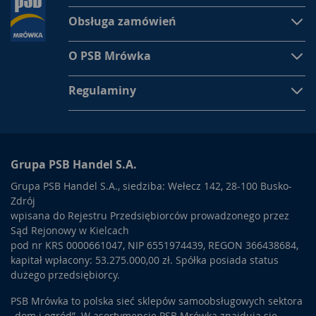
Obsługa zamówień
O PSB Mrówka
Regulaminy
Grupa PSB Handel S.A.
Grupa PSB Handel S.A., siedziba: Wełecz 142, 28-100 Busko-
Zdrój
wpisana do Rejestru Przedsiębiorców prowadzonego przez
Sąd Rejonowy w Kielcach
pod nr KRS 0000661047, NIP 6551974439, REGON 366438684,
kapitał wpłacony: 53.275.000,00 zł. Spółka posiada status
dużego przedsiębiorcy.
PSB Mrówka to polska sieć sklepów samoobsługowych sektora
„dom i ogród”. W asortymencie PSB Mrówka znajdują się