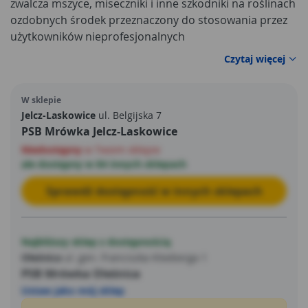
zwalcza mszyce, miseczniki i inne szkodniki na roślinach
ozdobnych środek przeznaczony do stosowania przez
użytkowników nieprofesjonalnych
Czytaj więcej
W sklepie
Jelcz-Laskowice
ul. Belgijska 7
PSB Mrówka Jelcz-Laskowice
Niedostępny
w Twoim sklepie
ale dostępny w 84 innych sklepach
Sprawdź dostępność w innych sklepach
Najbliższy sklep z dostępnością
Oleśnica
ul. gen. Franciszka Kleeberga 1
PSB Mrówka Oleśnica
Ustaw jako mój sklep