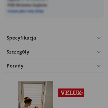
PSB Mrówka Gajków
Ustaw jako mój sklep
Specyfikacja
Szczegóły
Porady