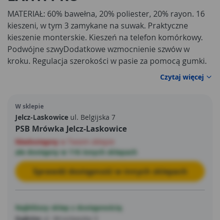
MATERIAŁ: 60% bawełna, 20% poliester, 20% rayon. 16
kieszeni, w tym 3 zamykane na suwak. Praktyczne
kieszenie monterskie. Kieszeń na telefon komórkowy.
Podwójne szwyDodatkowe wzmocnienie szwów w
kroku. Regulacja szerokości w pasie za pomocą gumki.
Możliwość wydłużenia nogawek (+2,5 cm). Oczko na
Czytaj więcej
klucze. 6 szlufek na młotek/miarkę. Szlufki na pasek.
Wzmocniony przód nogawek, kieszenie na ochraniacze
W sklepie
kolan, kieszenie monterskie, kieszenie boczne oraz dół
Jelcz-Laskowice
ul. Belgijska 7
spodni materiałem (300D poliester) odpornym na
PSB Mrówka Jelcz-Laskowice
przetarcia. Modny i ciekawy design. Wszywka
Niedostępny
w Twoim sklepie
identyfikacyjna. NORMA: EN ISO 13688.
ale dostępny w 116 innych sklepach
Sprawdź dostępność w innych sklepach
Najbliższy sklep z dostępnością
Gajków
ul. Wrocławska 3