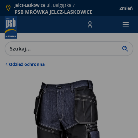
ul. Belgijska 7
Jelcz-Laskowice
Zmień
PSB MRÓWKA JELCZ-LASKOWICE
Menu Produktów, nawigacja: E
Odzież ochronna