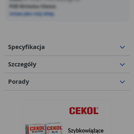
PSB Mrówka Oława
Ustaw jako mój sklep
Specyfikacja
Szczegóły
Porady