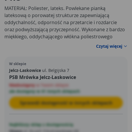
MATERIAŁ: Poliester, lateks. Powlekane pianką
lateksową o porowatej strukturze zapewniającą
oddychalność, odporność na przetarcie i rozdarcie
oraz podwyższającą przyczepność. Wykonane z bardzo
miękkiego, oddychającego włókna poliestrowego
strukturą przypominającego wełnę. Chronią
Czytaj więcej
użytkownika przed zimnem i podnoszą komfort pracy.
Zakończone ściągaczem. NORMA: EN 420.
W sklepie
Jelcz-Laskowice
ul. Belgijska 7
PSB Mrówka Jelcz-Laskowice
Niedostępny
w Twoim sklepie
ale dostępny w 41 innych sklepach
Sprawdź dostępność w innych sklepach
Najbliższy sklep z dostępnością
Oława
ul. Ks.prł. F.Kutrowskiego 68