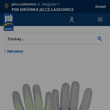
ul. Belgijska 7
Jelcz-Laskowice
Zmień
PSB MRÓWKA JELCZ-LASKOWICE
Menu Produktów, nawigacja: E
Rękawice