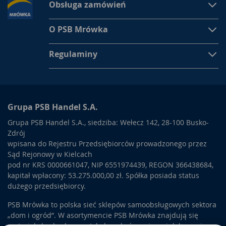
Obsługa zamówień
O PSB Mrówka
Regulaminy
Grupa PSB Handel S.A.
Grupa PSB Handel S.A., siedziba: Wełecz 142, 28-100 Busko-
Zdrój
wpisana do Rejestru Przedsiębiorców prowadzonego przez
Sąd Rejonowy w Kielcach
pod nr KRS 0000661047, NIP 6551974439, REGON 366438684,
kapitał wpłacony: 53.275.000,00 zł. Spółka posiada status
dużego przedsiębiorcy.
PSB Mrówka to polska sieć sklepów samoobsługowych sektora
„dom i ogród”. W asortymencie PSB Mrówka znajdują się
materiały budowlane, artykuły wykończeniowe i dekoracyjne,