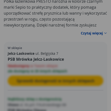
Półka łazienkowa PRESTO narożna w kolorze czarnym
marki Sepio to praktyczny dodatek, który pomaga
uporządkować strefę prysznica lub wanny i wykorzystać
przestrzeń w rogu, często pozostającą
niewykorzystaną. Dzięki narożnej formie zyskujesz
wygodne miejsce na najpotrzebniejsze kosmetyki: żel
Czytaj więcej
pod prysznic, szampon, odżywkę, mydło, piankę do
golenia czy akcesoria pielęgnacyjne. To proste
W sklepie
rozwiązanie, które podnosi komfort codziennej rutyny i
Jelcz-Laskowice
ul. Belgijska 7
sprawia, że łazienka wygląda bardziej schludnie.
PSB Mrówka Jelcz-Laskowice
Niedostępny
w Twoim sklepie
ale dostępny w 20 innych sklepach
Sprawdź dostępność w innych sklepach
Najbliższy sklep z dostępnością
Oława
ul. Ks.prł. F.Kutrowskiego 68
PSB Mrówka Oława