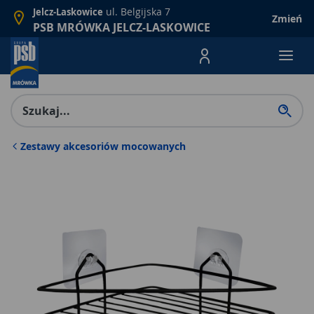
ul. Belgijska 7
Jelcz-Laskowice
Zmień
PSB MRÓWKA JELCZ-LASKOWICE
Menu Produktów, nawigacja: E
Zestawy akcesoriów mocowanych