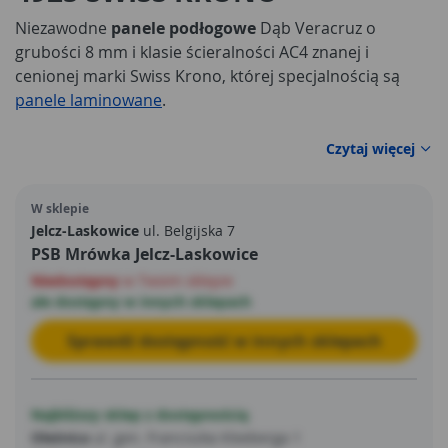
Niezawodne
panele podłogowe
Dąb Veracruz o
grubości 8 mm i klasie ścieralności AC4 znanej i
cenionej marki Swiss Krono, której specjalnością są
panele laminowane
.
Czytaj więcej
W sklepie
Jelcz-Laskowice
ul. Belgijska 7
PSB Mrówka Jelcz-Laskowice
Niedostępny
w Twoim sklepie
ale dostępny w innych sklepach
Sprawdź dostępność w innych sklepach
Najbliższy sklep z dostępnością
Oleśnica
ul. gen. Franciszka Kleeberga 1