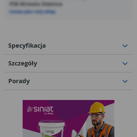
PSB Mrówka Oleśnica
Ustaw jako mój sklep
Specyfikacja
Szczegóły
Porady