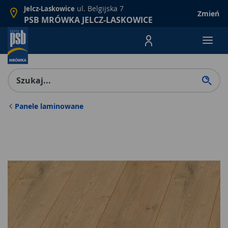
ul. Belgijska 7
Jelcz-Laskowice
Zmień
PSB MRÓWKA JELCZ-LASKOWICE
Menu Produktów, nawigacja: E
Panele laminowane