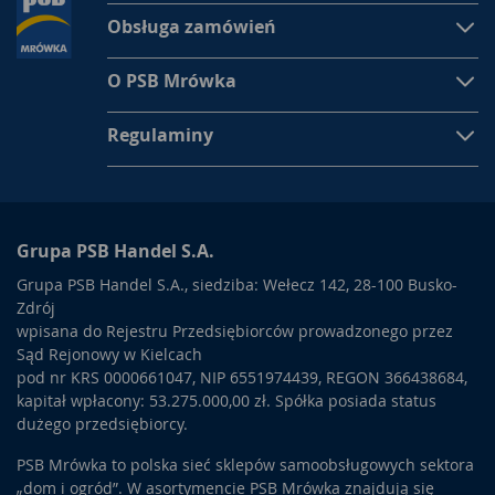
Obsługa zamówień
O PSB Mrówka
Regulaminy
Grupa PSB Handel S.A.
Grupa PSB Handel S.A., siedziba: Wełecz 142, 28-100 Busko-
Zdrój
wpisana do Rejestru Przedsiębiorców prowadzonego przez
Sąd Rejonowy w Kielcach
pod nr KRS 0000661047, NIP 6551974439, REGON 366438684,
kapitał wpłacony: 53.275.000,00 zł. Spółka posiada status
dużego przedsiębiorcy.
PSB Mrówka to polska sieć sklepów samoobsługowych sektora
„dom i ogród”. W asortymencie PSB Mrówka znajdują się