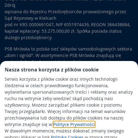
Zdrój
wpisana do Rejestru Przedsiębiorców prowadzonego przez
Sąd Rejonowy w Kielcach
pod nr KRS 0000661047, NIP 6551974439, REGON 366438684,
kapitał wpłacony: 53.275.000,00 zł. Spółka posiada status
dużego przedsiębiorcy.
PSB Mrówka to polska sieć sklepów samoobsługowych sektora
„dom i ogród”. W asortymencie PSB Mrówka znajdują się
materiały budowlane, artykuły wykończeniowe i dekoracyjne,
wyposażenie łazienek i kuchni, elektronarzędzia, a także
Nasza strona korzysta z plików cookie
artykuły związane z ogrodem i otoczeniem domu.
Serwis korzysta z plików cookie oraz innych technologii
śledzenia w celach prawidłowego funkcjonowania,
Obowiązek informacyjny
wyświetlania spersonalizowanych treści i reklamy oraz analizy
Polityka prywatności
ruchu na witrynie żeby wiedzieć skąd pochodzą nasi
użytkownicy. Możesz zarządzać plikami cookie z poziomu
Polityka Cookies
Twojej przeglądarki. Więcej informacji na temat warunków
Odbiór zużytego sprzętu
przechowywania lub dostępu do plików cookies na naszej
witrynie znajduje się w
Polityce Prywatności
.
W dowolnym momencie, możesz dokonać zmiany swojego
Wspierają nas:
wyboru klikając w link
Polityka Cookies
w stopce strony.