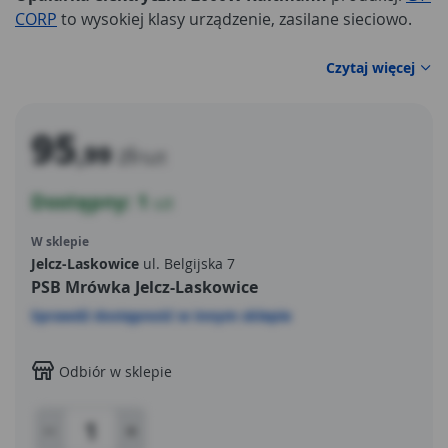
CORP
to wysokiej klasy urządzenie, zasilane sieciowo.
Czytaj więcej
95
,99
zł
/szt
Dostępny: 1
szt
W sklepie
Jelcz-Laskowice
ul. Belgijska 7
PSB Mrówka Jelcz-Laskowice
Sprawdź dostępność w innym sklepie
Odbiór w sklepie