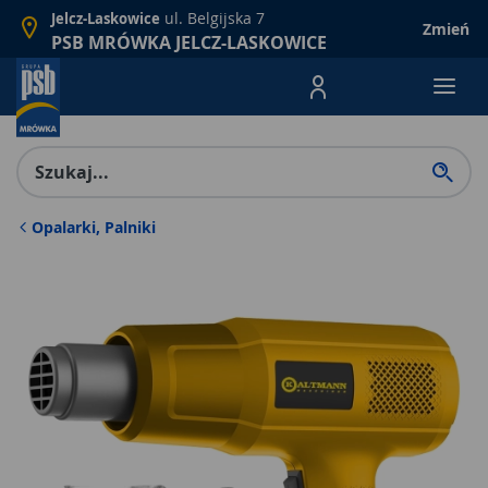
ul. Belgijska 7
Jelcz-Laskowice
Zmień
PSB MRÓWKA JELCZ-LASKOWICE
Menu Produktów, nawigacja: E
Opalarki, Palniki