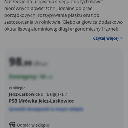
Narzędzie do usuwania śniegu z dużych nawet
nierównych powierzchni, idealne do prac
porządkowych, rozsypywania piasku oraz do
zastosowania w rolnictwie. Głęboka głowica dodatkowo
okuta listwą aluminiową; długi ergonomiczny trzonek
pokryty antypoślizgową powierzchnią.
Czytaj więcej
98
,99
zł
/szt
Dostępny: 16
szt
W sklepie
Jelcz-Laskowice
ul. Belgijska 7
PSB Mrówka Jelcz-Laskowice
Sprawdź dostępność w innym sklepie
Odbiór w sklepie