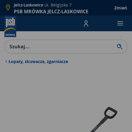
ul. Belgijska 7
Jelcz-Laskowice
Zmień
PSB MRÓWKA JELCZ-LASKOWICE
Menu Produktów, nawigacja: E
Łopaty, skuwacze, zgarniacze