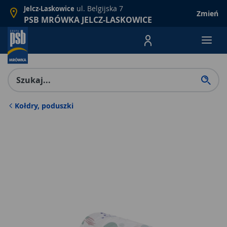
ul. Belgijska 7
Jelcz-Laskowice
Zmień
PSB MRÓWKA JELCZ-LASKOWICE
Menu Produktów, nawigacja: E
Kołdry, poduszki