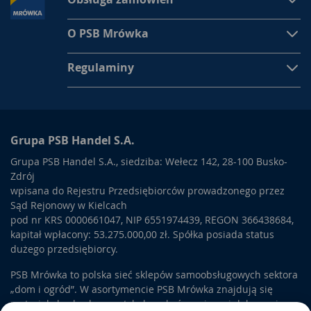
O PSB Mrówka
Regulaminy
Grupa PSB Handel S.A.
Grupa PSB Handel S.A., siedziba: Wełecz 142, 28-100 Busko-
Zdrój
wpisana do Rejestru Przedsiębiorców prowadzonego przez
Sąd Rejonowy w Kielcach
pod nr KRS 0000661047, NIP 6551974439, REGON 366438684,
kapitał wpłacony: 53.275.000,00 zł. Spółka posiada status
dużego przedsiębiorcy.
PSB Mrówka to polska sieć sklepów samoobsługowych sektora
„dom i ogród”. W asortymencie PSB Mrówka znajdują się
materiały budowlane, artykuły wykończeniowe i dekoracyjne,