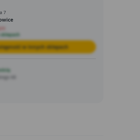
a 7
owice
pie
 sklepach
tępność w innych sklepach
ością
kiego 68