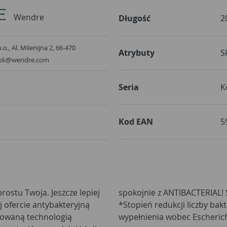
Wendre
Długość
2
o., Al. Milenijna 2, 66-470
Atrybuty
S
 bok@wendre.com
Seria
K
Kod EAN
5
rostu Twoja. Jeszcze lepiej
ukuje do 99,96% bakterii*
 ofercie antybakteryjną
4h. Dotyczy właściwości
sowaną technologią
wypełnienia wobec Escherich