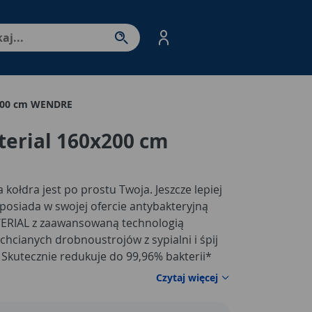
nter - przejdź do strony produktów. Spacja – otwórz/zamkni
x200 cm WENDRE
terial 160x200 cm
 kołdra jest po prostu Twoja. Jeszcze lepiej
posiada w swojej ofercie antybakteryjną
TERIAL z zaawansowaną technologią
hcianych drobnoustrojów z sypialni i śpij
 Skutecznie redukuje do 99,96% bakterii*
terii w ciągu 24h. Dotyczy właściwości
Czytaj więcej
hia coli według standardu ASTM E 2149-10.