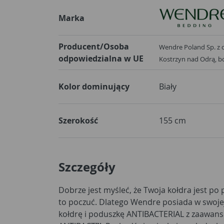
Marka
Producent/Osoba
Wendre Poland Sp. z o.
odpowiedzialna w UE
Kostrzyn nad Odrą,
Kolor dominujący
Biały
Szerokość
155 cm
Szczegóły
Dobrze jest myśleć, że Twoja kołdra jest po p
spokojnie z ANTIBACTERIAL! Skutecznie red
to poczuć. Dlatego Wendre posiada w swojej
*Stopień redukcji liczby bakterii w ciągu 2
kołdrę i poduszkę ANTIBACTERIAL z zaawan