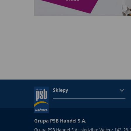
Sklepy
Grupa PSB Handel S.A.
Grupa PSB Handel S.A., siedziba: Wełecz 142, 28-