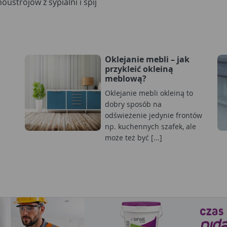
strojów z sypialni i śpij
Oklejanie mebli – jak
przykleić okleiną
meblową?
Oklejanie mebli okleiną to
dobry sposób na
odświeżenie jedynie frontów
np. kuchennych szafek, ale
może też być [...]