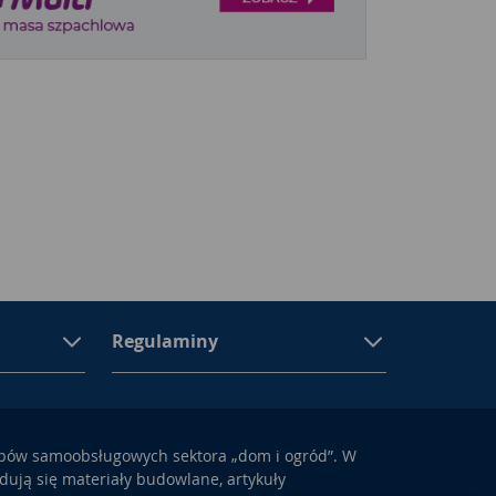
Regulaminy
epów samoobsługowych sektora „dom i ogród”. W
ują się materiały budowlane, artykuły