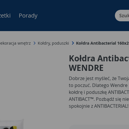
etki
Porady
Menu Produktów, nawigacja: E
ekoracja wnętrz
Kołdry, poduszki
Kołdra Antibacterial 160
Kołdra Antibac
WENDRE
Dobrze jest myśleć, że Twoja
to poczuć. Dlatego Wendre 
kołdrę i poduszkę ANTIBAC
ANTIBACT™. Pozbądź się niec
spokojnie z ANTIBACTERIAL!
*Stopień redukcji liczby bak
wypełnienia wobec Escheric