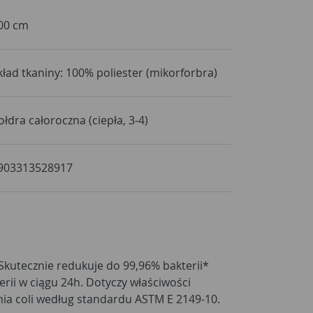
00 cm
kład tkaniny: 100% poliester (mikorforbra)
ołdra całoroczna (ciepła, 3-4)
903313528917
ia coli według standardu ASTM E 2149-10.