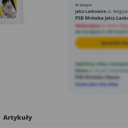
W sklepie
Jelcz-Laskowice
ul. Belgijsk
PSB Mrówka Jelcz-Lask
Niedostępny
w Twoim skle
ale dostępny w 108 innych
Sprawdź dos
Najbliższy sklep z dostępn
Oława
ul. Ks.prł. F.Kutrows
PSB Mrówka Oława
Ustaw jako mój sklep
Artykuły