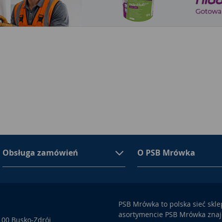
Obsługa zamówień
O PSB Mrówka
PSB Mrówka to polska sieć skl
asortymencie PSB Mrówka znajd
100 Busko-Zdrój