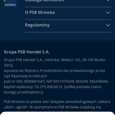
O PSB Mrówka
Regulaminy
Grupa PSB Handel S.A.
Grupa PSB Handel S.A., siedziba: Wełecz 142, 28-100 Busko-
Zdrój
wpisana do Rejestru Przedsiębiorców prowadzonego przez
Sąd Rejonowy w Kielcach
pod nr KRS 0000661047, NIP 6551974439, REGON 366438684,
kapitał wpłacony: 53.275.000,00 zł. Spółka posiada status
dużego przedsiębiorcy.
PSB Mrówka to polska sieć sklepów samoobsługowych sektora
„dom i ogród”. W asortymencie PSB Mrówka znajdują się
materiały budowlane, artykuły wykończeniowe i dekoracyjne,