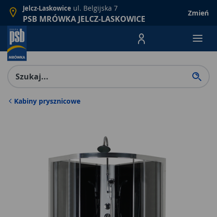
ul. Belgijska 7
Jelcz-Laskowice
Zmień
PSB MRÓWKA JELCZ-LASKOWICE
Menu Produktów, nawigacja: E
Kabiny prysznicowe