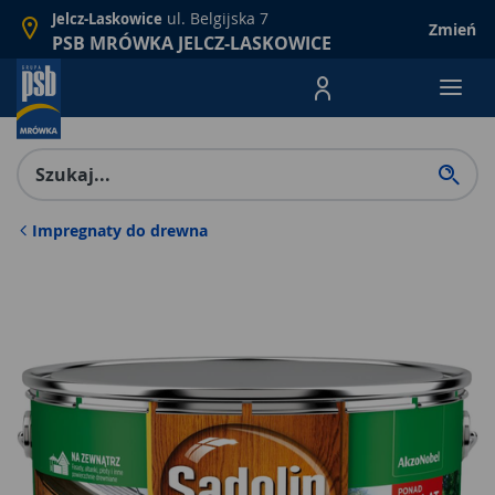
ul. Belgijska 7
Jelcz-Laskowice
Zmień
PSB MRÓWKA JELCZ-LASKOWICE
Menu Produktów, nawigacja: E
Impregnaty do drewna