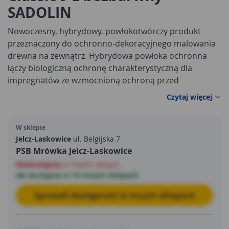
SADOLIN
Nowoczesny, hybrydowy, powłokotwórczy produkt
przeznaczony do ochronno-dekoracyjnego malowania
drewna na zewnątrz. Hybrydowa powłoka ochronna
łączy biologiczną ochronę charakterystyczną dla
impregnatów ze wzmocnioną ochroną przed
czynnikami atmosferycznymi własciwą lakierobejcom.
Czytaj więcej
Tworzy trwałą, matową powłokę odporną na grzyby i
glony.
W sklepie
Jelcz-Laskowice
ul. Belgijska 7
PSB Mrówka Jelcz-Laskowice
Niedostępny
w Twoim sklepie
ale dostępny w 73 innych sklepach
Sprawdź dostępność w innych sklepach