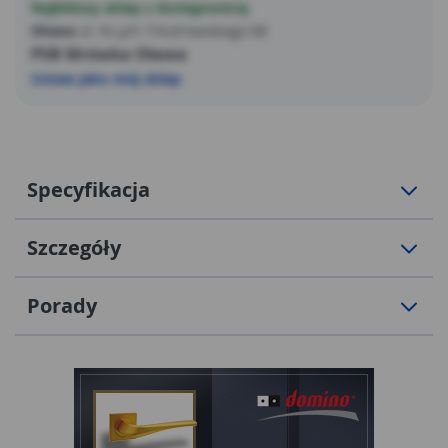
Najbliższy sklep z dostępnością
Oława
ul. Ks.prł. F.Kutrowskiego 68
PSB Mrówka Oława
Ustaw jako mój sklep
Specyfikacja
Szczegóły
Porady