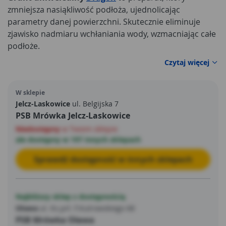
zmniejsza nasiąkliwość podłoża, ujednolicając
parametry danej powierzchni. Skutecznie eliminuje
zjawisko nadmiaru wchłaniania wody, wzmacniając całe
podłoże.
Czytaj więcej
W sklepie
Jelcz-Laskowice
ul. Belgijska 7
PSB Mrówka Jelcz-Laskowice
Niedostępny
w Twoim sklepie
ale dostępny w 197 innych sklepach
Sprawdź dostępność w innych sklepach
Najbliższy sklep z dostępnością
Oława
ul. Ks.prł. F.Kutrowskiego 68
PSB Mrówka Oława