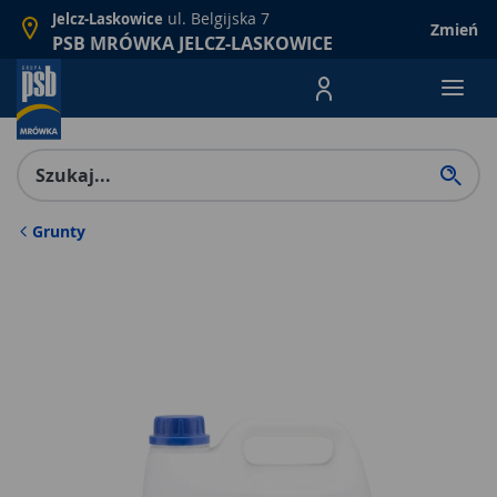
ul. Belgijska 7
Jelcz-Laskowice
Zmień
PSB MRÓWKA JELCZ-LASKOWICE
Menu Produktów, nawigacja: E
Grunty