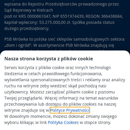
wpisana do Rejestru Przedsiębiorców prowadzonego przez
Sąd Rejonowy w Kielcach
pod nr KRS 0000661047, NIP 6551974439, REGON 366438684,
kapitał wpłacony: 53.275.000,00 zł. Spółka posiada status
dużego przedsiębiorcy.
PSB Mrówka to polska sieć sklepów samoobsługowych sektora
„dom i ogród”. W asortymencie PSB Mrówka znajdują się
materiały budowlane, artykuły wykończeniowe i dekoracyjne,
wyposażenie łazienek i kuchni, elektronarzędzia, a także
Nasza strona korzysta z plików cookie
artykuły związane z ogrodem i otoczeniem domu.
Serwis korzysta z plików cookie oraz innych technologii
śledzenia w celach prawidłowego funkcjonowania,
Obowiązek informacyjny
wyświetlania spersonalizowanych treści i reklamy oraz analizy
Polityka prywatności
ruchu na witrynie żeby wiedzieć skąd pochodzą nasi
użytkownicy. Możesz zarządzać plikami cookie z poziomu
Polityka Cookies
Twojej przeglądarki. Więcej informacji na temat warunków
Odbiór zużytego sprzętu
przechowywania lub dostępu do plików cookies na naszej
witrynie znajduje się w
Polityce Prywatności
.
W dowolnym momencie, możesz dokonać zmiany swojego
Wspierają nas:
wyboru klikając w link
Polityka Cookies
w stopce strony.