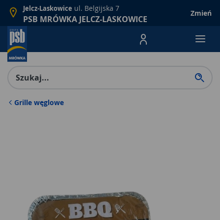
ul. Belgijska 7
Jelcz-Laskowice
Zmień
PSB MRÓWKA JELCZ-LASKOWICE
Menu Produktów, nawigacja: E
Grille węglowe