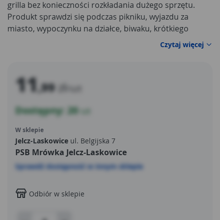
grilla bez konieczności rozkładania dużego sprzętu.
Produkt sprawdzi się podczas pikniku, wyjazdu za
miasto, wypoczynku na działce, biwaku, krótkiego
spotkania w ogrodzie lub spontanicznego posiłku na
Czytaj więcej
świeżym powietrzu.
Jednorazowy grill
jest wygodny
wtedy, gdy liczy się prostota użycia, łatwy transport i
brak potrzeby późniejszego czyszczenia rusztu oraz
11
,99
zł
paleniska.
/szt
Dostępny: 20
szt
W sklepie
Jelcz-Laskowice
ul. Belgijska 7
PSB Mrówka Jelcz-Laskowice
Sprawdź dostępność w innym sklepie
Odbiór w sklepie