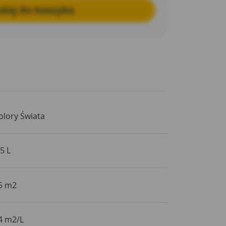
daj do koszyka
olory Świata
,5 L
5 m2
4 m2/L