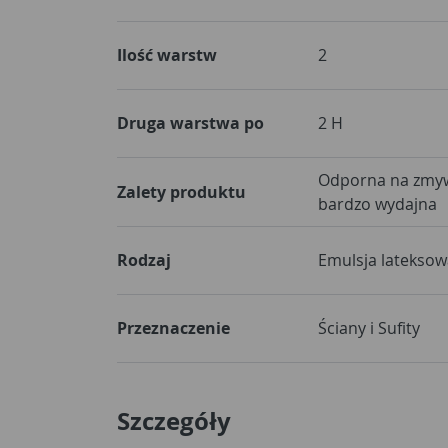
Ilość warstw
2
Druga warstwa po
2 H
Odporna na zmywa
Zalety produktu
bardzo wydajna
Rodzaj
Emulsja lateksow
Przeznaczenie
Ściany i Sufity
Szczegóły