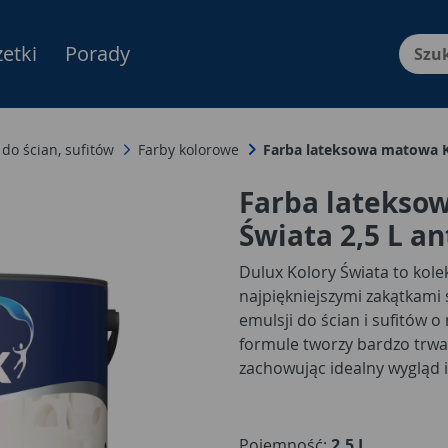
etki
Porady
Menu Produktów, nawigacja: E
 do ścian, sufitów
Farby kolorowe
Farba lateksowa matowa K
Farba latekso
Świata 2,5 L 
Dulux Kolory Świata to kole
najpiękniejszymi zakątkami 
emulsji do ścian i sufitów
formule tworzy bardzo trwa
zachowując idealny wygląd 
trendy kolorów. W tym roku
znajduje się aż 15 odcieni 
lub Polarna Mgiełka do zde
Pojemność:
2,5 L