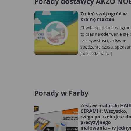
Porady dostawcy AKZO NO
Zmień swój ogród w
krainę marzeń
Chwile spędzone w ogrod
to czas na oderwanie się 
rzeczywistości, aktywne
spędzanie czasu, spędzan
go z rodziną [...]
Porady w Farby
Zestaw malarski HA
CERAMIK: Wszystko,
czego potrzebujesz d
precyzyjnego
malowania – w jedn