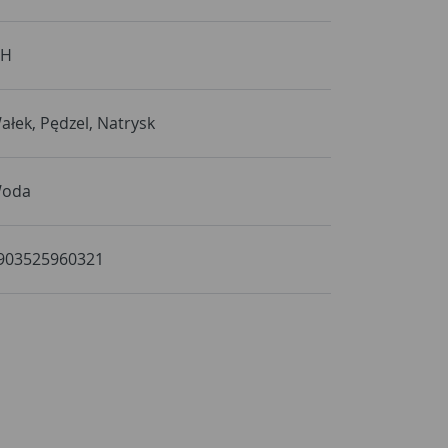
 H
ałek, Pędzel, Natrysk
oda
903525960321