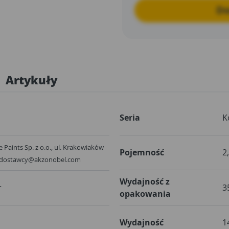
Do
Artykuły
Seria
K
 Paints Sp. z o.o., ul. Krakowiaków
Pojemność
2
, dostawcy@akzonobel.com
Wydajność z
r
3
opakowania
Wydajność
1