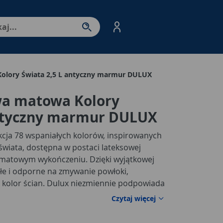
nter - przejdź do strony produktów. Spacja – otwórz/zamkni
olory Świata 2,5 L antyczny marmur DULUX
wa matowa Kolory
antyczny marmur DULUX
kcja 78 wspaniałych kolorów, inspirowanych
świata, dostępna w postaci lateksowej
 o matowym wykończeniu. Dzięki wyjątkowej
łe i odporne na zmywanie powłoki,
i kolor ścian. Dulux niezmiennie podpowiada
 to nadal skandynawskie szarości. W palecie
Czytaj więcej
do wyboru: od delikatnych jak Okruch Lodu
cydowanych Grafitowy Zmierzch lub prawie