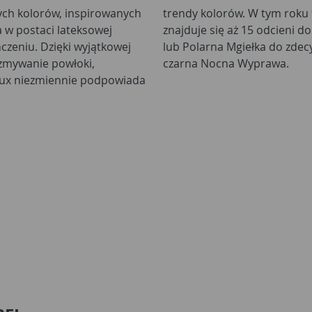
łych kolorów, inspirowanych
nawskie szarości. W palecie
 w postaci lateksowej
katnych jak Okruch Lodu
czeniu. Dzięki wyjątkowej
towy Zmierzch lub prawie
 zmywanie powłoki,
czarna Nocna Wyprawa.
ulux niezmiennie podpowiada