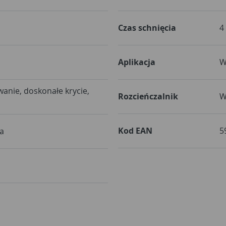
Czas schnięcia
4
Aplikacja
W
nie, doskonałe krycie,
Rozcieńczalnik
W
Kod EAN
5
a