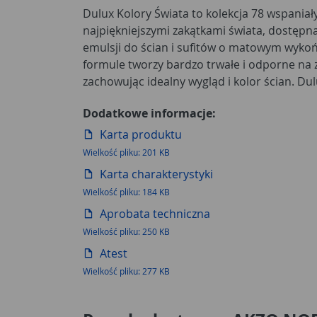
Dulux Kolory Świata to kolekcja 78 wspania
trendy kolorów. W tym roku to nadal skandy
najpiękniejszymi zakątkami świata, dostępna
znajduje się aż 15 odcieni do wyboru: od deli
emulsji do ścian i sufitów o matowym wykoń
lub Polarna Mgiełka do zdecydowanych Grafi
formule tworzy bardzo trwałe i odporne na
zachowując idealny wygląd i kolor ścian. D
Dodatkowe informacje:
Karta produktu
Wielkość pliku: 201 KB
Karta charakterystyki
Wielkość pliku: 184 KB
Aprobata techniczna
Wielkość pliku: 250 KB
Atest
Wielkość pliku: 277 KB