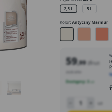
czarna Nocna Wyprawa.
2,5 L
5 L
Kolor:
Antyczny Marmur
W
59
,99
zł
J
/szt
P
24,00 zł/litr
S
Dostępny: 3
szt
szt