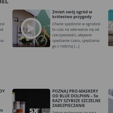
BEL
Zmień swój ogród w
królestwo przygody
zie
Chwile spędzone w ogrodzie
od
to czas na oderwanie się od
rzeczywistości, aktywne
ia
spędzanie czasu, spędzania
go z rodziną [...]
RDY
POZNAJ PRO-MASKERY
OD BLUE DOLPHIN – 5x
o
RAZY SZYBSZE SZCZELNE
ZABEZPIECZANIE
ym
Dobre malowanie zaczyna