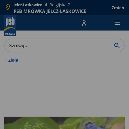
ul. Belgijska 7
Jelcz-Laskowice
Zmień
PSB MRÓWKA JELCZ-LASKOWICE
Menu Produktów, nawigacja: E
Zioła