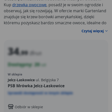
Kup
drzewka owocowe
, posadź je w swoim ogrodzie i
obserwuj, jak się rozwijają. W ofercie marki Gartenland
znajduje się krzew borówki amerykańskiej, dzięki
któremu pozyskasz bardzo smaczne owoce, idealne do
deserów, ryżu oraz wielu dań na słodko. Drzewko należy
Czytaj więcej
ustawić na stanowisku słonecznym, aby cieszyć się z
jego prawidłowego rozwoju.
34
,99
zł
/szt
Dostępny: 20
szt
W sklepie
Jelcz-Laskowice
ul. Belgijska 7
PSB Mrówka Jelcz-Laskowice
Sprawdź dostępność w innym sklepie
Odbiór w sklepie