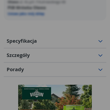
Oława
ul. Ks.prł. F.Kutrowskiego 68
PSB Mrówka Oława
Ustaw jako mój sklep
Specyfikacja
Szczegóły
Porady