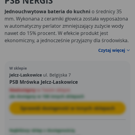
PSB NERGIS
Jednouchwytowa bateria do kuchni
o średnicy 35
mm. Wykonana z ceramiki głowica została wyposażona
w automatyczny perlator zmniejszający zużycie wody
nawet do 15% procent. W efekcie produkt jest
ekonomiczny, a jednocześnie przyjazny dla środowiska.
Czytaj więcej
W sklepie
Jelcz-Laskowice
ul. Belgijska 7
PSB Mrówka Jelcz-Laskowice
Niedostępny
w Twoim sklepie
ale dostępny w 108 innych sklepach
Sprawdź dostępność w innych sklepach
Najbliższy sklep z dostępnością