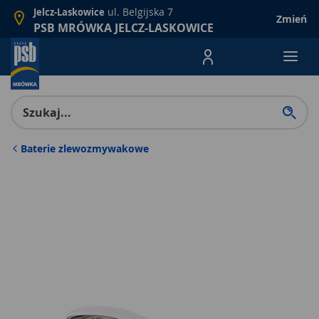
ul. Belgijska 7
Jelcz-Laskowice
Zmień
PSB MRÓWKA JELCZ-LASKOWICE
Menu Produktów, nawigacja: E
Baterie zlewozmywakowe