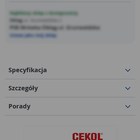
Najbliższy sklep z dostępnością
Elbląg
ul. Grunwaldzka 2
PSB Mrówka Elbląg ul. Grunwaldzka
Ustaw jako mój sklep
Specyfikacja
Szczegóły
Porady