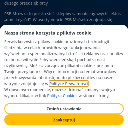
dużego przedsiębiorcy.
PSB Mrówka to polska sieć sklepów samoobsługowych sektora
„dom i ogród”. W asortymencie PSB Mrówka znajdują się
materiały budowlane, artykuły wykończeniowe i dekoracyjne,
wyposażenie łazienek i kuchni, elektronarzędzia, a także
Nasza strona korzysta z plików cookie
artykuły związane z ogrodem i otoczeniem domu.
Serwis korzysta z plików cookie oraz innych technologii
śledzenia w celach prawidłowego funkcjonowania,
Obowiązek informacyjny
wyświetlania spersonalizowanych treści i reklamy oraz analizy
Polityka prywatności
ruchu na witrynie żeby wiedzieć skąd pochodzą nasi
użytkownicy. Możesz zarządzać plikami cookie z poziomu
Polityka Cookies
Twojej przeglądarki. Więcej informacji na temat warunków
Odbiór zużytego sprzętu
przechowywania lub dostępu do plików cookies na naszej
witrynie znajduje się w
Polityce Prywatności
.
W dowolnym momencie, możesz dokonać zmiany swojego
Wspierają nas:
wyboru klikając w link
Polityka Cookies
w stopce strony.
Zmień ustawienia
Zaakceptuj
Wykonanie: