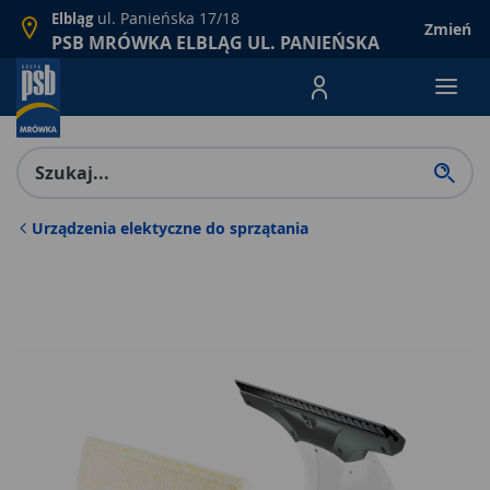
ul. Panieńska 17/18
Elbląg
Zmień
PSB MRÓWKA ELBLĄG UL. PANIEŃSKA
Menu Produktów, nawigacja: E
Urządzenia elektyczne do sprzątania