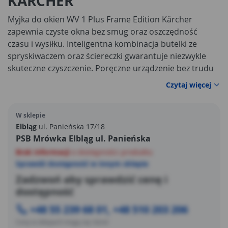
KARCHER
Myjka do okien WV 1 Plus Frame Edition Kärcher
zapewnia czyste okna bez smug oraz oszczędność
czasu i wysiłku. Inteligentna kombinacja butelki ze
spryskiwaczem oraz ściereczki gwarantuje niezwykle
skuteczne czyszczenie. Poręczne urządzenie bez trudu
usuwa wodę z okna przy każdym użyciu – bez smug i
Czytaj więcej
bez kapiącej zanieczyszczonej wody. W porównaniu z
konwencjonalnymi metodami ręczne czyszczenie stało
W sklepie
się wyraźnie łatwiejsze i trzykrotnie szybsze niż
Elbląg
ul. Panieńska 17/18
przedtem. Wygodna praca na akumulatorze i
PSB Mrówka Elbląg ul. Panieńska
kompaktowy design gwarantują maksymalną
Brak informacji
o dostępności produktu
elastyczność podczas czyszczenia wszystkich gładkich
Sprawdź dostępność w innym sklepie
powierzchni w domu. W zestawie znajduje się również
narzędzie do czyszczenia ram ułatwiające ręczne
Zadzwoń aby sprawdzić cenę i
czyszczenie ram okiennych, klamek i szczelin.
dostępność
+48 55 239 68 01, +48 510 203 206
Ceny w sklepach mogą się różnić