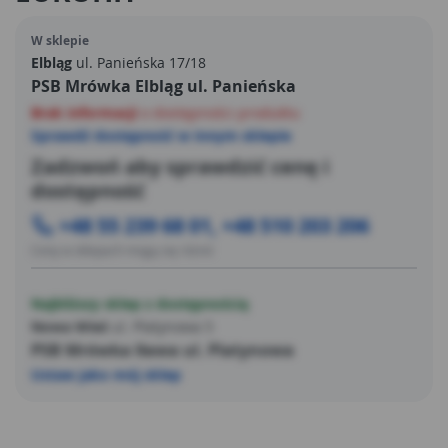
W sklepie
Elbląg
ul. Panieńska 17/18
PSB Mrówka Elbląg ul. Panieńska
Brak informacji
o dostępności produktu
Sprawdź dostępność w innym sklepie
Zadzwoń aby sprawdzić cenę i
dostępność
+48 55 239 68 01, +48 510 203 206
Ceny w sklepach mogą się różnić
Najbliższy sklep z dostępnością
Nowa Wieś
ul. Platynowa 5
PSB Mrówka Iława ul. Platynowa
Ustaw jako mój sklep