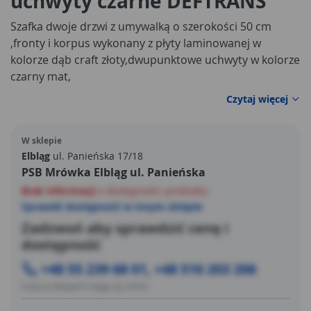
uchwyty czarne DEFTRANS
Szafka dwoje drzwi z umywalką o szerokości 50 cm
,fronty i korpus wykonany z płyty laminowanej w
kolorze dąb craft złoty,dwupunktowe uchwyty w kolorze
czarny mat,
Czytaj więcej
W sklepie
Elbląg
ul. Panieńska 17/18
PSB Mrówka Elbląg ul. Panieńska
Brak informacji
o dostępności produktu
Sprawdź dostępność w innym sklepie
Zadzwoń aby sprawdzić cenę i
dostępność
+48 55 239 68 01, +48 510 203 206
Ceny w sklepach mogą się różnić