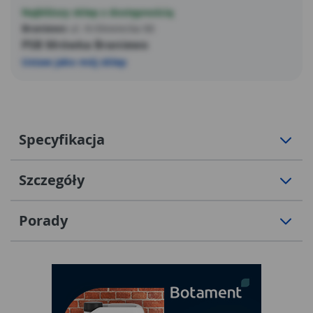
Najbliższy sklep z dostępnością
Braniewo
ul. Królewiecka 66
PSB Mrówka Braniewo
Ustaw jako mój sklep
Specyfikacja
Szczegóły
Porady