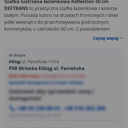
Szafka lustrzana łazienkowa Reflection 50 cm
DEFTRANS
to praktyczna szafka łazienkowa z kolorze
białym. Posiada lustro na drzwiach frontowych i dwie
półki wewnątrz do przechowywania podręcznych
kosmetyków, o szerokości 60 cm. Z powodzeniem
zmieszczą się tam wszystkie niezbędne rzeczy. Boki
Czytaj więcej
szafki
wykonano z płyty wiórowej lakierowanej na
wysoki połysk płyty. Białe, laminowane wykończenie
W sklepie
prezentuje się elegancko. Szafka lustrzana to dobre
Elbląg
ul. Panieńska 17/18
rozwiązanie do małych pomieszczeń - łączy niezbędne w
PSB Mrówka Elbląg ul. Panieńska
łazience lustro z miejscem do przechowywania. Szafka
Brak informacji
o dostępności produktu
jest zawieszana na ścianie. Prosty design i
Sprawdź dostępność w innym sklepie
funkcjonalność to wyróżniki tej szafki.
Zadzwoń aby sprawdzić cenę i
dostępność
+48 55 239 68 01, +48 510 203 206
Ceny w sklepach mogą się różnić