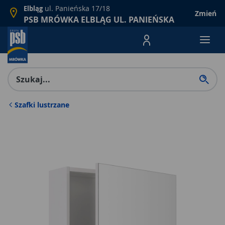
ul. Panieńska 17/18
Elbląg
Zmień
PSB MRÓWKA ELBLĄG UL. PANIEŃSKA
Menu Produktów, nawigacja: E
Szafki lustrzane