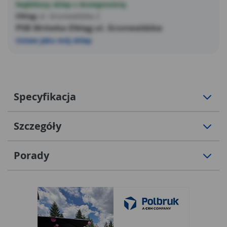
Najbliższy sklep z dostępnością
Elbląg
ul. Grunwaldzka 2
PSB Mrówka Elbląg ul. Grunwaldzka
Ustaw jako mój sklep
Specyfikacja
Szczegóły
Porady