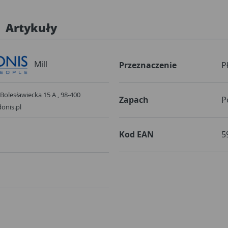
Artykuły
Mill
Przeznaczenie
P
esławiecka 15 A , 98-400
Zapach
P
onis.pl
Kod EAN
5