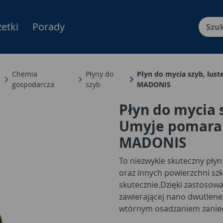
etki
Porady
Menu Produktów, nawigacja: E
Chemia
Płyny do
Płyn do mycia szyb, lust
gospodarcza
szyb
MADONIS
Płyn do mycia s
Umyje pomarańc
MADONIS
To niezwykle skuteczny płyn 
oraz innych powierzchni szkl
skutecznie.
Dzięki zastosowa
zawierającej nano dwutlene
wtórnym osadzaniem zaniec