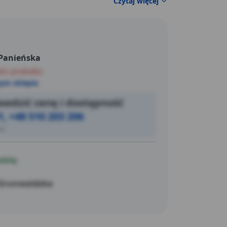
Czytaj więcej
 Panieńska
ści produktu
ym sklepie
wdzić cenę i dostępność
1, +48 510 203 206
ić
ością
 Grunwaldzka