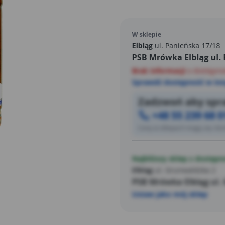
W sklepie
Elbląg
ul. Panieńska 17/18
PSB Mrówka Elbląg ul.
Brak informacji
o dostępno
Sprawdź dostępność w inn
Zadzwoń aby spra
+48 55 239 68 0
Ceny w sklepach mogą się różn
Najbliższy sklep z dostępn
Elbląg
ul. Grunwaldzka 2
PSB Mrówka Elbląg ul.
Ustaw jako mój sklep