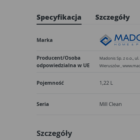
Specyfikacja
Szczegóły
Marka
Producent/Osoba
Madonis Sp. z o.o., ul. Bol
odpowiedzialna w UE
Wieruszów , www.mad
Pojemność
1,22 L
Seria
Mill Clean
Szczegóły