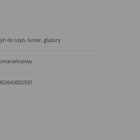
łyn do szyb, luster, glazury
omarańczowy
902643002937