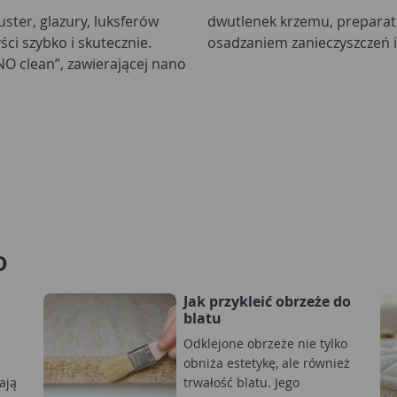
uster, glazury, luksferów
dwutlenek krzemu, preparat
ści szybko i skutecznie.
osadzaniem zanieczyszczeń 
NO clean”, zawierającej nano
D
Jak przykleić obrzeże do
blatu
Odklejone obrzeże nie tylko
obniża estetykę, ale również
ają
trwałość blatu. Jego