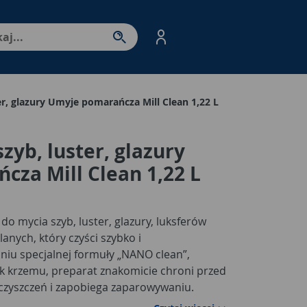
nter - przejdź do strony produktów. Spacja – otwórz/zamkni
er, glazury Umyje pomarańcza Mill Clean 1,22 L
zyb, luster, glazury
za Mill Clean 1,22 L
do mycia szyb, luster, glazury, luksferów
anych, który czyści szybko i
niu specjalnej formuły „NANO clean”,
k krzemu, preparat znakomicie chroni przed
zyszczeń i zapobiega zaparowywaniu.