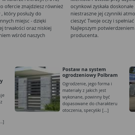
 ofercie znajdziesz również
 antykorozyjne - w efekcie
 , który posłuży do
ązanie, które będzie
nnych miejsc - dzięki
przestrzeni wielu lat!
 trwałości oraz niskiej
est 5-letnia gwarancja
aniem wśród naszych
producenta.
Postaw na system
ogrodzeniowy Polbram
zy
Ogrodzenie, jego forma i
materiały z jakich jest
je
wykonane, powinny być
 z
dopasowane do charakteru
otoczenia, specyﬁki [...]
..]