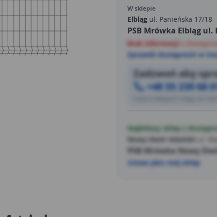
niestraszne jej czynniki atm
W sklepie
cieszyć Twoje oczy i spełniać
Elbląg
ul. Panieńska 17/18
PSB Mrówka Elbląg ul.
Najlepszym potwierdzeniem j
producenta.
Brak informacji
o dostępno
Sprawdź dostępność w inn
Zadzwoń aby spra
+48 55 239 68 0
Ceny w sklepach mogą się różn
Najbliższy sklep z dostępn
Nowy Dwór Gdański
ul. Wa
PSB Mrówka Nowy Dwó
Ustaw jako mój sklep