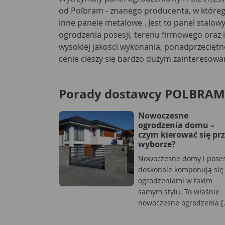
od Polbram - znanego producenta, w którego
ocynkowi zyskała doskonałe zabezpieczenie
inne panele metalowe . Jest to panel stalowy
niestraszne jej czynniki atmosferyczne. To rozwi
ogrodzenia posesji, terenu firmowego oraz i
cieszyć Twoje oczy i spełniać swoje funkcje na 
wysokiej jakości wykonania, ponadprzeciętnej
Najlepszym potwierdzeniem jakości panelu j
cenie cieszy się bardzo dużym zainteresow
Porady dostawcy POLBRAM
Nowoczesne
ogrodzenia domu –
czym kierować się pr
wyborze?
Nowoczesne domy i poses
doskonale komponują się
ogrodzeniami w takim
samym stylu. To właśnie
nowoczesne ogrodzenia [.