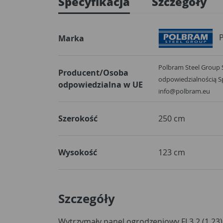
Specyfikacja
Szczegóły
Marka
Polbram Steel Group 
Producent/Osoba
odpowiedzialnością Sp
odpowiedzialna w UE
info@polbram.eu
Szerokość
250 cm
Wysokość
123 cm
Szczegóły
Wytrzymały panel ogrodzeniowy FI 3,2 (1,23)
klientów. Powstał przy użyciu wysokogatun