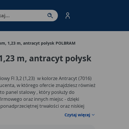
nter - przejdź do strony produktów. Spacja – otwórz/zamkni
mm, 1,23 m, antracyt połysk POLBRAM
1,23 m, antracyt połysk
wy FI 3,2 (1,23) w kolorze Antracyt (7016)
centa, w którego ofercie znajdziesz również
to panel stalowy , który posłuży do
firmowego oraz innych miejsc - dzięki
 ponadprzeciętnej trwałości oraz niskiej
żym zainteresowaniem wśród naszych
Czytaj więcej
u wysokogatunkowej stali, która dzięki
zabezpieczenie antykorozyjne - w efekcie