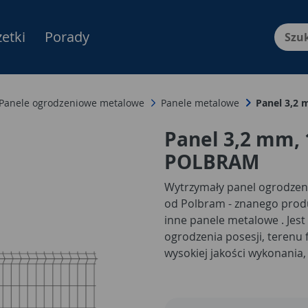
etki
Porady
Menu Produktów, nawigacja: E
Panele ogrodzeniowe metalowe
Panele metalowe
Panel 3,2 
Panel 3,2 mm, 
POLBRAM
Wytrzymały panel ogrodzenio
od Polbram - znanego produ
inne panele metalowe . Jest 
ogrodzenia posesji, terenu 
wysokiej jakości wykonania,
cenie cieszy się bardzo du
klientów. Powstał przy użyci
ocynkowi zyskała doskonałe 