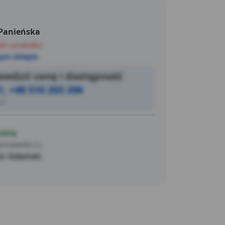
osferyczne. To rozwiązanie, które będzie
 swoje funkcje na przestrzeni wielu lat!
 Panieńska
akości panelu jest 5-letnia gwarancja
ści produktu
ym sklepie
wdzić cenę i dostępność
1, +48 510 203 206
ić
ością
rszawska 2 J
r Gdański