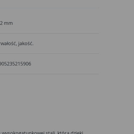
,2 mm
rwałość, jakość.
905235215906