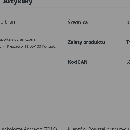
Artykuły
Polbram
Średnica
3
Spółka z ograniczoną
Zalety produktu
T
.k., Kleszewo 44, 06-100 Pułtusk,
Kod EAN
5
 w kolorze Antracyt (7016)
kowej stali, która dzięki