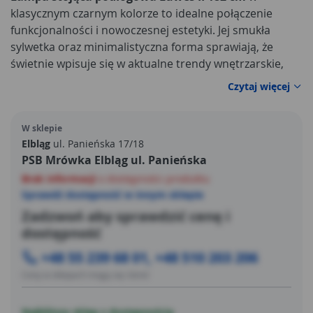
klasycznym czarnym kolorze to idealne połączenie
funkcjonalności i nowoczesnej estetyki. Jej smukła
sylwetka oraz minimalistyczna forma sprawiają, że
świetnie wpisuje się w aktualne trendy wnętrzarskie,
pasując do aranżacji w stylu loft, industrialnym,
Czytaj więcej
skandynawskim czy nowoczesnym. To oświetlenie,
które nie tylko spełnia swoją funkcję praktyczną, ale
W sklepie
również stanowi atrakcyjny element dekoracyjny.
Elbląg
ul. Panieńska 17/18
PSB Mrówka Elbląg ul. Panieńska
Brak informacji
o dostępności produktu
Sprawdź dostępność w innym sklepie
Zadzwoń aby sprawdzić cenę i
dostępność
+48 55 239 68 01, +48 510 203 206
Ceny w sklepach mogą się różnić
Najbliższy sklep z dostępnością