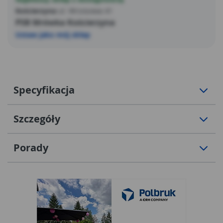
Kościerzyna
ul. Wrzosowa 41
PSB Mrówka Kościerzyna
Ustaw jako mój sklep
Specyfikacja
Szczegóły
Porady