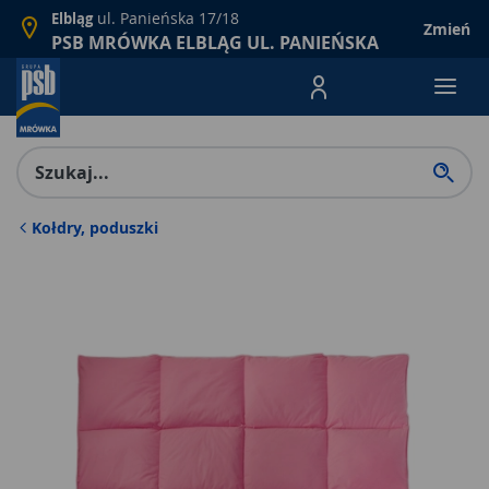
ul. Panieńska 17/18
Elbląg
Zmień
PSB MRÓWKA ELBLĄG UL. PANIEŃSKA
Menu Produktów, nawigacja: E
Kołdry, poduszki