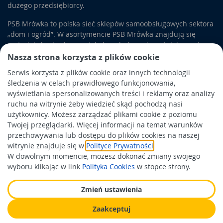
dużego przedsiębiorcy.
PSB Mrówka to polska sieć sklepów samoobsługowych sektora
„dom i ogród”. W asortymencie PSB Mrówka znajdują się
materiały budowlane, artykuły wykończeniowe i dekoracyjne,
wyposażenie łazienek i kuchni, elektronarzędzia, a także
Nasza strona korzysta z plików cookie
artykuły związane z ogrodem i otoczeniem domu.
Serwis korzysta z plików cookie oraz innych technologii
śledzenia w celach prawidłowego funkcjonowania,
Obowiązek informacyjny
wyświetlania spersonalizowanych treści i reklamy oraz analizy
Polityka prywatności
ruchu na witrynie żeby wiedzieć skąd pochodzą nasi
użytkownicy. Możesz zarządzać plikami cookie z poziomu
Polityka Cookies
Twojej przeglądarki. Więcej informacji na temat warunków
Odbiór zużytego sprzętu
przechowywania lub dostępu do plików cookies na naszej
witrynie znajduje się w
Polityce Prywatności
.
W dowolnym momencie, możesz dokonać zmiany swojego
Wspierają nas:
wyboru klikając w link
Polityka Cookies
w stopce strony.
Zmień ustawienia
Zaakceptuj
Wykonanie: