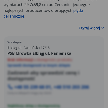
wymiarach 29,7x59,8 cm od Cersanit - jednego z
najlepszych producentów oferujących
płytki
ceramiczne
.
Czytaj więcej
W sklepie
Elbląg
ul. Panieńska 17/18
PSB Mrówka Elbląg ul. Panieńska
Brak informacji
o dostępności produktu
Sprawdź dostępność w innym sklepie
Zadzwoń aby sprawdzić cenę i
dostępność
+48 55 239 68 01, +48 510 203 206
Ceny w sklepach mogą się różnić
Najbliższy sklep z dostępnością