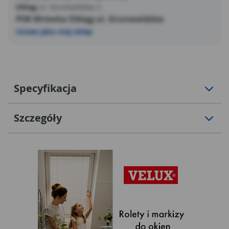
Elbląg
ul. Grunwaldzka 2
PSB Mrówka Elbląg ul. Grunwaldzka
Ustaw jako mój sklep
Specyfikacja
Szczegóły