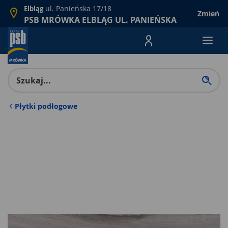
ul. Panieńska 17/18
Elbląg
Zmień
PSB MRÓWKA ELBLĄG UL. PANIEŃSKA
Menu Produktów, nawigacja: E
Płytki podłogowe