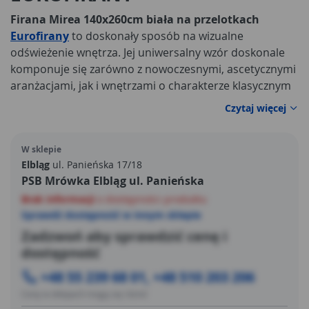
Firana Mirea 140x260cm biała na przelotkach
Eurofirany
to doskonały sposób na wizualne
odświeżenie wnętrza. Jej uniwersalny wzór doskonale
komponuje się zarówno z nowoczesnymi, ascetycznymi
aranżacjami, jak i wnętrzami o charakterze klasycznym
czy neoromantycznym.
Czytaj więcej
W sklepie
Elbląg
ul. Panieńska 17/18
PSB Mrówka Elbląg ul. Panieńska
Brak informacji
o dostępności produktu
Sprawdź dostępność w innym sklepie
Zadzwoń aby sprawdzić cenę i
dostępność
+48 55 239 68 01, +48 510 203 206
Ceny w sklepach mogą się różnić