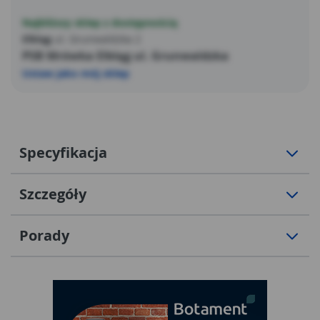
Najbliższy sklep z dostępnością
Elbląg
ul. Grunwaldzka 2
PSB Mrówka Elbląg ul. Grunwaldzka
Ustaw jako mój sklep
Specyfikacja
Szczegóły
Porady