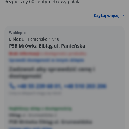
Bezpieczny 60 centymetrowy pałąk
Czytaj więcej
W sklepie
Elbląg
ul. Panieńska 17/18
PSB Mrówka Elbląg ul. Panieńska
Brak informacji
o dostępności produktu
Sprawdź dostępność w innym sklepie
Zadzwoń aby sprawdzić cenę i
dostępność
+48 55 239 68 01, +48 510 203 206
Ceny w sklepach mogą się różnić
Najbliższy sklep z dostępnością
Elbląg
ul. Grunwaldzka 2
PSB Mrówka Elbląg ul. Grunwaldzka
Ustaw jako mój sklep