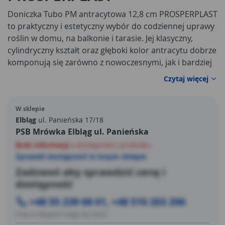
Doniczka Tubo PM antracytowa 12,8 cm PROSPERPLAST
to praktyczny i estetyczny wybór do codziennej uprawy
roślin w domu, na balkonie i tarasie. Jej klasyczny,
cylindryczny kształt oraz głęboki kolor antracytu dobrze
komponują się zarówno z nowoczesnymi, jak i bardziej
naturalnymi aranżacjami. Model o wysokości 12,8 cm i
Czytaj więcej
średnicy 12,8 cm świetnie sprawdzi się do mniejszych
roślin zielonych, ziół, sukulentów czy kwiatów
W sklepie
sezonowych – wszędzie tam, gdzie liczy się porządek,
Elbląg
ul. Panieńska 17/18
spójny wygląd i wygoda pielęgnacji.
PSB Mrówka Elbląg ul. Panieńska
Brak informacji
o dostępności produktu
Sprawdź dostępność w innym sklepie
Zadzwoń aby sprawdzić cenę i
dostępność
+48 55 239 68 01, +48 510 203 206
Ceny w sklepach mogą się różnić