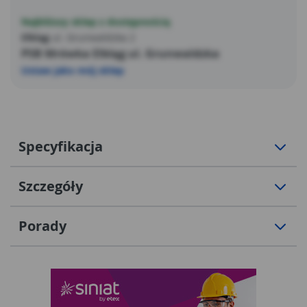
Najbliższy sklep z dostępnością
Elbląg
ul. Grunwaldzka 2
PSB Mrówka Elbląg ul. Grunwaldzka
Ustaw jako mój sklep
Specyfikacja
Szczegóły
Porady