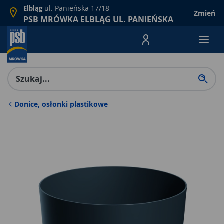
ul. Panieńska 17/18
Elbląg
Zmień
PSB MRÓWKA ELBLĄG UL. PANIEŃSKA
Menu Produktów, nawigacja: E
Donice, osłonki plastikowe