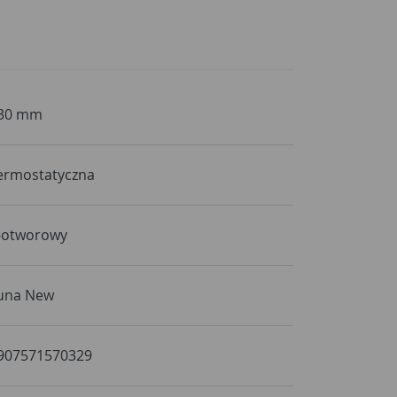
30 mm
ermostatyczna
-otworowy
una New
907571570329