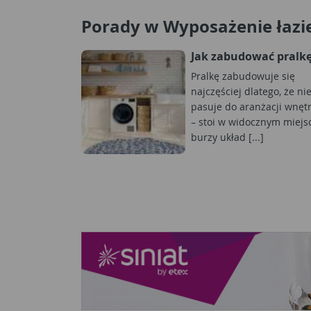
Porady w Wyposażenie łazi
Jak zabudować pralk
Pralkę zabudowuje się
najczęściej dlatego, że ni
pasuje do aranżacji wnęt
– stoi w widocznym miejs
burzy układ [...]