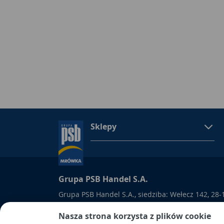
Sklepy
Grupa PSB Handel S.A.
Grupa PSB Handel S.A., siedziba: Wełecz 142, 28-
wpisana do Rejestru Przedsiębiorców prowadzon
Nasza strona korzysta z plików cookie
Kielcach