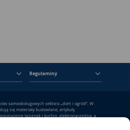
Regulaminy
epów samoobsługowych sektora „dom i ogród”. W
ują się materiały budowlane, artykuły
yposażenie łazienek i kuchni, elektronarzędzia, a
odem i otoczeniem domu.