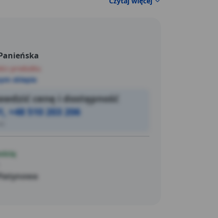
Czytaj więcej
korzystanie z komfortowego strumienia
 Panieńska
ści produktu
ym sklepie
wdzić cenę i dostępność
1, +48 510 203 206
ić
ością
Platynowa