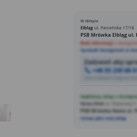
użytkownika, umożliwiają s
wody podczas kąpieli.
W sklepie
Elbląg
ul. Panieńska 17/18
PSB Mrówka Elbląg ul.
Brak informacji
o dostępno
Sprawdź dostępność w inn
Zadzwoń aby spra
+48 55 239 68 0
Ceny w sklepach mogą się różn
Najbliższy sklep z dostępn
Nowa Wieś
ul. Platynowa 5
PSB Mrówka Iława ul. 
Ustaw jako mój sklep