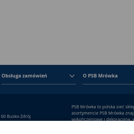
Obsługa zamówień
O PSB Mrówka
PSB Mrówka to polska sieć skl
asortymencie PSB Mrówka znajd
100 Busko-Zdrój
wykończeniowe i dekoracyjne, w
ego przez Sąd Rejonowy w
także artykuły związane z ogr