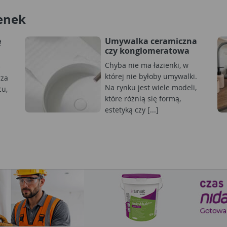
enek
ę
Umywalka ceramiczna
czy konglomeratowa
Chyba nie ma łazienki, w
e
której nie byłoby umywalki.
rza
Na rynku jest wiele modeli,
cu,
które różnią się formą,
estetyką czy [...]