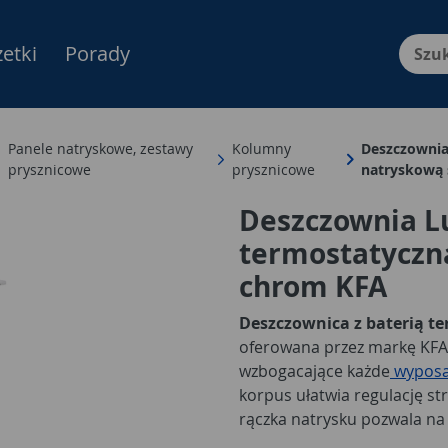
etki
Porady
Menu Produktów, nawigacja: E
Panele natryskowe, zestawy
Kolumny
Deszczownia
prysznicowe
prysznicowe
natryskową 
Deszczownia L
termostatyczn
chrom KFA
Deszczownica z baterią t
oferowana przez markę KFA
wzbogacające każde
wyposaż
korpus ułatwia regulację st
rączka natrysku pozwala na
prysznicowe
z deszczownic