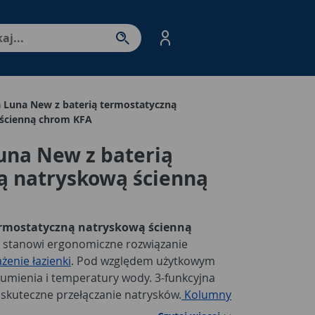
nter - przejdź do strony produktów. Spacja – otwórz/zamkni
 Luna New z baterią termostatyczną
ścienną chrom KFA
una New z baterią
ą natryskową ścienną
ermostatyczną natryskową ścienną
 stanowi ergonomiczne rozwiązanie
enie łazienki
. Pod względem użytkowym
rumienia i temperatury wody. 3-funkcyjna
 skuteczne przełączanie natrysków.
Kolumny
ą gwarantują pełne dopasowane do potrzeb