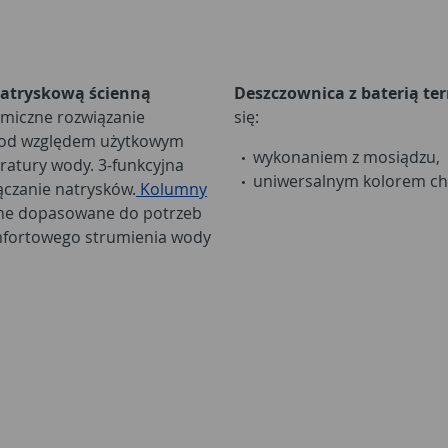
natryskową ścienną
Deszczownica z baterią t
miczne rozwiązanie
się:
Pod względem użytkowym
wykonaniem z mosiądzu,
ratury wody. 3-funkcyjna
uniwersalnym kolorem c
ączanie natrysków.
Kolumny
łne dopasowane do potrzeb
omfortowego strumienia wody