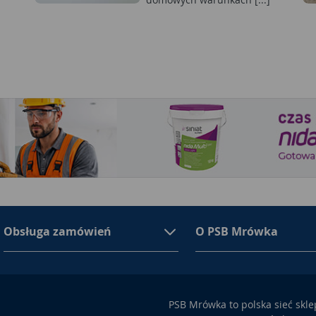
Obsługa zamówień
O PSB Mrówka
PSB Mrówka to polska sieć skl