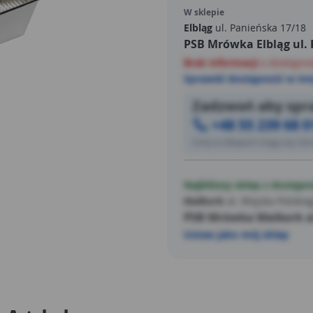
tym łatwy w czyszczeniu.
W sklepie
Elbląg
ul. Panieńska 17/18
PSB Mrówka Elbląg ul.
Brak informacji
o dostępno
Sprawdź dostępność w inn
Zadzwoń aby spra
+48 55 239 68 0
Ceny w sklepach mogą się różn
Najbliższy sklep z dostępn
Malbork
al. Wojska Polskie
PSB Mrówka Malbork al
Ustaw jako mój sklep