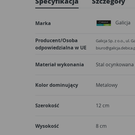
Specyfikacja
Szczegóły
Galicja
Marka
Producent/Osoba
Galicja Sp. z o.o., ul. 
odpowiedzialna w UE
biuro@galicja.debica.
Materiał wykonania
Stal ocynkowana
Kolor dominujący
Metalowy
Szerokość
12 cm
Wysokość
8 cm