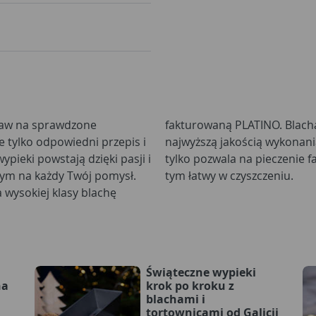
taw na sprawdzone
liwości, podyktowana
ie tylko odpowiedni przepis i
mi materiałami. Produkt nie
pieki powstają dzięki pasji i
wypieków, ale pozostaje przy
ym na każdy Twój pomysł.
tym łatwy w czyszczeniu.
 wysokiej klasy blachę
Świąteczne wypieki
na
krok po kroku z
blachami i
tortownicami od Galicji