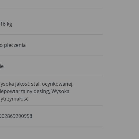
,16 kg
o pieczenia
ie
ysoka jakość stali ocynkowanej,
iepowtarzalny desing, Wysoka
ytrzymałość
902869290958