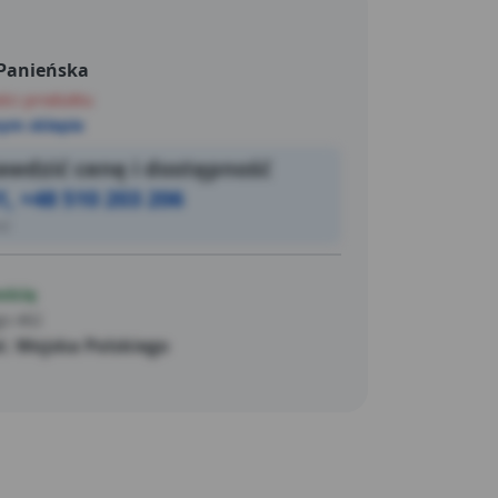
 Panieńska
ści produktu
ym sklepie
wdzić cenę i dostępność
1, +48 510 203 206
ić
ością
go 462
. Wojska Polskiego