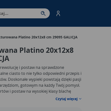
nter - przejdź do strony produktów. Spacja – otwórz/zamkni
kturowana Platino 20x12x8 cm 29095 GALICJA
wana Platino 20x12x8
CJA
 rewolucję i postaw na sprawdzone
alne ciasto to nie tylko odpowiedni przepis i
ków. Doskonałe wypieki powstają dzięki pasji
arzędziom, gotowym na każdy Twój pomysł.
rtów i postaw na wysokiej klasy blachę
a Platino to moc możliwości, podyktowana
Czytaj więcej
ia i niezawodnymi materiałami. Produkt nie
fantastycznych wypieków, ale pozostaje przy