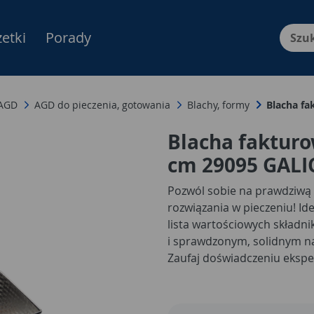
etki
Porady
Menu Produktów, nawigacja: E
 AGD
AGD do pieczenia, gotowania
Blachy, formy
Blacha fa
Blacha fakturo
cm 29095 GALI
Pozwól sobie na prawdziwą
rozwiązania w pieczeniu! Ide
lista wartościowych składni
i sprawdzonym, solidnym n
Zaufaj doświadczeniu ekspe
fakturowaną PLATINO. Blach
najwyższą jakością wykonan
tylko pozwala na pieczenie 