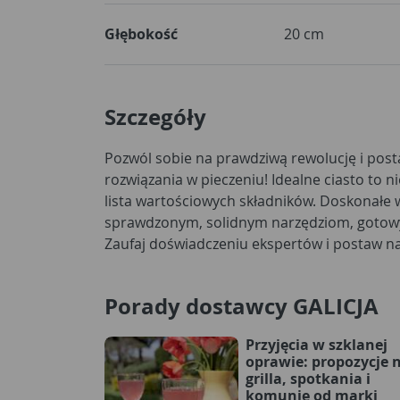
Głębokość
20 cm
Szczegóły
Pozwól sobie na prawdziwą rewolucję i pos
fakturowaną PLATINO. Blacha Platino to moc moż
rozwiązania w pieczeniu! Idealne ciasto to n
najwyższą jakością wykonania i niezawodny
lista wartościowych składników. Doskonałe wy
tylko pozwala na pieczenie fantastycznych 
sprawdzonym, solidnym narzędziom, gotow
Zaufaj doświadczeniu ekspertów i postaw na
Porady dostawcy GALICJA
Przyjęcia w szklanej
oprawie: propozycje 
grilla, spotkania i
komunię od marki