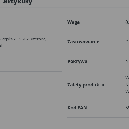
Artykuły
Waga
0
Galicyjska 7, 39-207 Brzeźnica,
Zastosowanie
D
pl
Pokrywa
N
W
Zalety produktu
N
W
Kod EAN
5