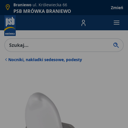
ul. Królewiecka 66
Braniewo
Zmień
PSB MRÓWKA BRANIEWO
Menu Produktów, nawigacja: E
Nocniki, nakładki sedesowe, podesty