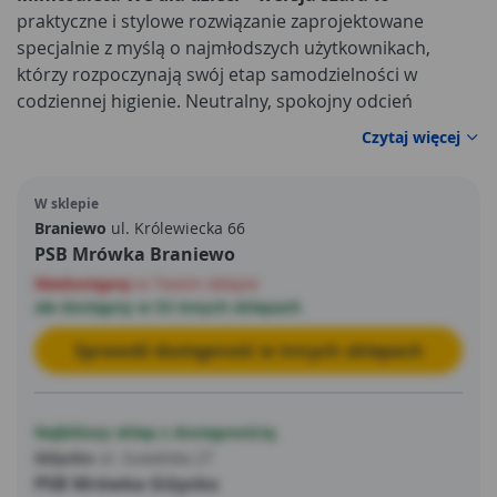
praktyczne i stylowe rozwiązanie zaprojektowane
specjalnie z myślą o najmłodszych użytkownikach,
którzy rozpoczynają swój etap samodzielności w
codziennej higienie. Neutralny, spokojny odcień
szarości doskonale wpisuje się w nowoczesne aranżacje
Czytaj więcej
łazienek i toalet, a jednocześnie nie dominuje
przestrzeni, dając dziecku poczucie swobody i komfortu
W sklepie
w użytkowaniu.
Braniewo
ul. Królewiecka 66
PSB Mrówka Braniewo
Niedostępny
w Twoim sklepie
ale dostępny w 53 innych sklepach
Sprawdź dostępność w innych sklepach
Najbliższy sklep z dostępnością
Giżycko
ul. Suwalska 27
PSB Mrówka Giżycko