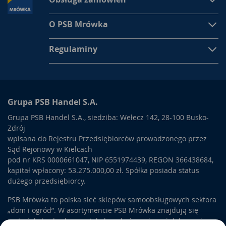
O PSB Mrówka
Regulaminy
Grupa PSB Handel S.A.
Grupa PSB Handel S.A., siedziba: Wełecz 142, 28-100 Busko-
Zdrój
wpisana do Rejestru Przedsiębiorców prowadzonego przez
Sąd Rejonowy w Kielcach
pod nr KRS 0000661047, NIP 6551974439, REGON 366438684,
kapitał wpłacony: 53.275.000,00 zł. Spółka posiada status
dużego przedsiębiorcy.
PSB Mrówka to polska sieć sklepów samoobsługowych sektora
„dom i ogród”. W asortymencie PSB Mrówka znajdują się
materiały budowlane, artykuły wykończeniowe i dekoracyjne,