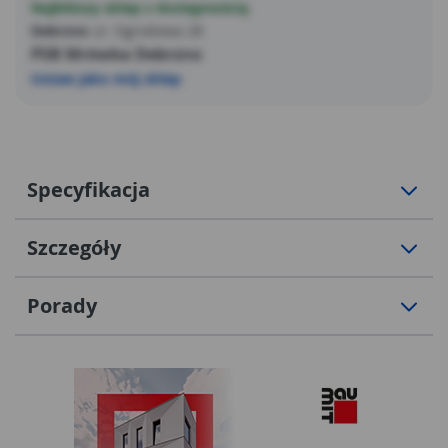
Najbliższy sklep z dostępnością
Debrzno
ul. Ogrodowa 28
PSB Mrówka Debrzno
Ustaw jako mój sklep
Specyfikacja
Szczegóły
Porady