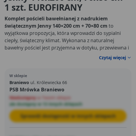
1 szt. EUROFIRANY
Komplet pościeli bawełnianej z nadrukiem
świątecznym Jenny 140×200 cm + 70×80 cm
to
wyjątkowa propozycja, która wprowadzi do sypialni
ciepły, świąteczny klimat. Wykonana z naturalnej
bawełny pościel jest przyjemna w dotyku, przewiewna i
odpowiednia do codziennego użytkowania o każdej
Czytaj więcej
porze roku. Świąteczny nadruk nadaje jej wyjątkowego
charakteru, sprawiając, że wnętrze nabiera uroku i
W sklepie
rodzinnej atmosfery w czasie zimowych przygotowań i
Braniewo
ul. Królewiecka 66
świątecznego odpoczynku.
PSB Mrówka Braniewo
Niedostępny
w Twoim sklepie
ale dostępny w 13 innych sklepach
Sprawdź dostępność w innych sklepach