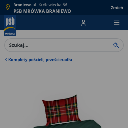
ul. Królewiecka 66
Braniewo
Zmień
PSB MRÓWKA BRANIEWO
Menu Produktów, nawigacja: E
Komplety pościeli, prześcieradła