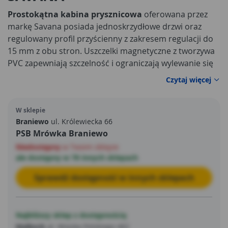
Prostokątna kabina prysznicowa
oferowana przez
markę Savana posiada jednoskrzydłowe drzwi oraz
regulowany profil przyścienny z zakresem regulacji do
15 mm z obu stron. Uszczelki magnetyczne z tworzywa
PVC zapewniają szczelność i ograniczają wylewanie się
wody poza kabinę. Chromowane profile, jakie posiadają
Czytaj więcej
kabiny prysznicowe
wyglądają elegancko, a
jednocześnie są uniwersalne. Bez trudu można
W sklepie
dopasować je do wielu aranżacji łazienkowych. Kabina
Braniewo
ul. Królewiecka 66
została wzbogacona o szkło hartowane o grubości 6
PSB Mrówka Braniewo
mm. Do zestawu dołączony jest brodzik o wysokości 15
Niedostępny
w Twoim sklepie
cm.
ale dostępny w 78 innych sklepach
Sprawdź dostępność w innych sklepach
Najbliższy sklep z dostępnością
Malbork
al. Wojska Polskiego 462