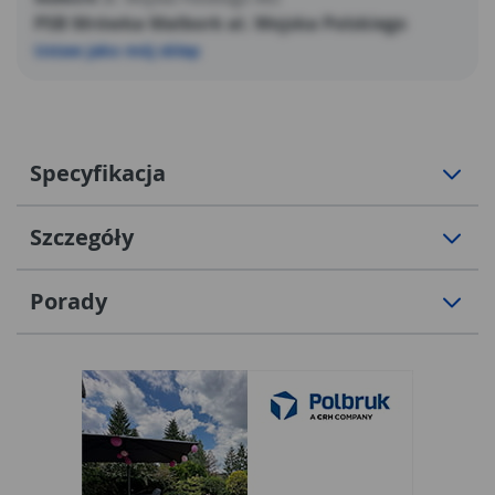
PSB Mrówka Malbork al. Wojska Polskiego
Ustaw jako mój sklep
Specyfikacja
Szczegóły
Porady