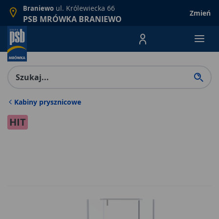
ul. Królewiecka 66
Braniewo
Zmień
PSB MRÓWKA BRANIEWO
Menu Produktów, nawigacja: E
Kabiny prysznicowe
HIT