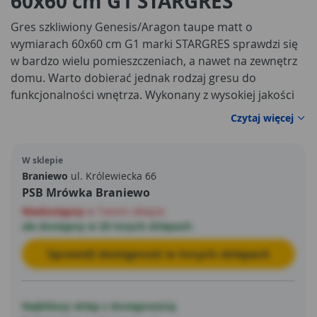
60x60 cm G1 STARGRES
Gres szkliwiony Genesis/Aragon taupe matt o
wymiarach 60x60 cm G1 marki STARGRES sprawdzi się
w bardzo wielu pomieszczeniach, a nawet na zewnętrz
domu. Warto dobierać jednak rodzaj gresu do
funkcjonalności wnętrza. Wykonany z wysokiej jakości
ceramiki gres jest trwały, odporny na uszkodzenia
Czytaj więcej
mechaniczne i łatwy w utrzymaniu czystości.
Uniwersalny, beżowy kolor
pasuje do każdej aranżacji
W sklepie
wnętrza. Płytka gresowa pokryta jest specjalną warstwą
Braniewo
ul. Królewiecka 66
szkliwa, co czyni ją elegancką i gładką. Dodatkowo
PSB Mrówka Braniewo
gwarantuje odporność na powstawanie
Niedostępny
w Twoim sklepie
nieestetycznych, trudnych do usunięcia plam. Brzegi
ale dostępny w 20 innych sklepach
płytek są ścięte w taki sposób, aby poszczególne płytki
miały dokładnie taki sam kształt. Mogą różnić się
Sprawdź dostępność w innych sklepach
zaledwie o dwa milimetry, dzięki czemu łatwiej jest je
układać, ale też lepiej prezentują się po zamocowaniu.
Najbliższy sklep z dostępnością