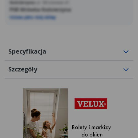
Kościerzyna
ul. Wrzosowa 41
PSB Mrówka Kościerzyna
Ustaw jako mój sklep
Specyfikacja
Szczegóły