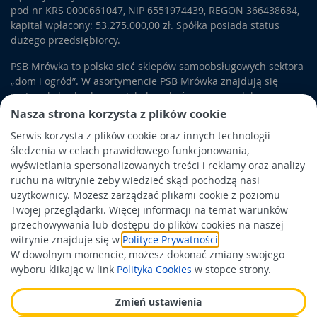
pod nr KRS 0000661047, NIP 6551974439, REGON 366438684,
kapitał wpłacony: 53.275.000,00 zł. Spółka posiada status
dużego przedsiębiorcy.
PSB Mrówka to polska sieć sklepów samoobsługowych sektora
„dom i ogród”. W asortymencie PSB Mrówka znajdują się
materiały budowlane, artykuły wykończeniowe i dekoracyjne,
wyposażenie łazienek i kuchni, elektronarzędzia, a także
Nasza strona korzysta z plików cookie
artykuły związane z ogrodem i otoczeniem domu.
Serwis korzysta z plików cookie oraz innych technologii
śledzenia w celach prawidłowego funkcjonowania,
Obowiązek informacyjny
wyświetlania spersonalizowanych treści i reklamy oraz analizy
Polityka prywatności
ruchu na witrynie żeby wiedzieć skąd pochodzą nasi
użytkownicy. Możesz zarządzać plikami cookie z poziomu
Polityka Cookies
Twojej przeglądarki. Więcej informacji na temat warunków
Odbiór zużytego sprzętu
przechowywania lub dostępu do plików cookies na naszej
witrynie znajduje się w
Polityce Prywatności
.
W dowolnym momencie, możesz dokonać zmiany swojego
Wspierają nas:
wyboru klikając w link
Polityka Cookies
w stopce strony.
Zmień ustawienia