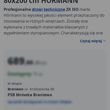
80x200 cm HORMANN
Profesjonalne
drzwi techniczne
ZK ISO
marki
Hörmann to wysokiej jakości element przeznaczony do
stosowania w różnych wnętrzach. Zostały one
wykonane z trwałych materiałów blaszanych z
wypełnieniem styropianowym. Charakteryzują się one
wysoką skutecznością działania, trwałością i
Czytaj więcej
bezpieczeństwem.
689
,00
zł
/szt
Dostępny: 1
szt
W sklepie
Braniewo
ul. Królewiecka 66
PSB Mrówka Braniewo
Sprawdź dostępność w innym sklepie