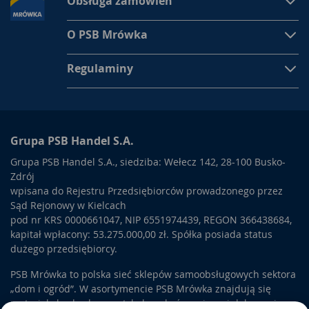
Obsługa zamówień
O PSB Mrówka
Regulaminy
Grupa PSB Handel S.A.
Grupa PSB Handel S.A., siedziba: Wełecz 142, 28-100 Busko-
Zdrój
wpisana do Rejestru Przedsiębiorców prowadzonego przez
Sąd Rejonowy w Kielcach
pod nr KRS 0000661047, NIP 6551974439, REGON 366438684,
kapitał wpłacony: 53.275.000,00 zł. Spółka posiada status
dużego przedsiębiorcy.
PSB Mrówka to polska sieć sklepów samoobsługowych sektora
„dom i ogród”. W asortymencie PSB Mrówka znajdują się
materiały budowlane, artykuły wykończeniowe i dekoracyjne,