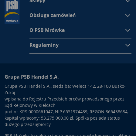
Sklepy
Obsługa zamówień
O PSB Mrówka
Regulaminy
Grupa PSB Handel S.A.
Grupa PSB Handel S.A., siedziba: Wełecz 142, 28-100 Busko-
Zdrój
wpisana do Rejestru Przedsiębiorców prowadzonego przez
Sąd Rejonowy w Kielcach
pod nr KRS 0000661047, NIP 6551974439, REGON 366438684,
kapitał wpłacony: 53.275.000,00 zł. Spółka posiada status
dużego przedsiębiorcy.
PSB Mrówka to polska sieć sklepów samoobsługowych sektora