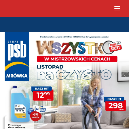
PSB Mrówka Turek - Gazetka p