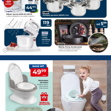
PSB Mrówka Turek - Gazetka p