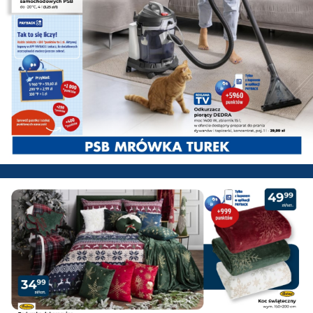
PSB Mrówka Turek - Gazetka p