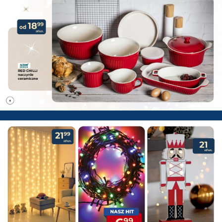
PSB Mrówka Turek - Gazetka p