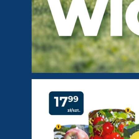
PSB Mrówka Trzebiatów