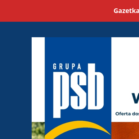
Gazetka
PSB Mrówka Trzebiatów