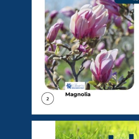
PSB Mrówka Trzebiatów