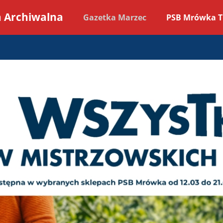
 Archiwalna
Gazetka Marzec
PSB Mrówka T
 - Gazetka promocyjna od 09-0