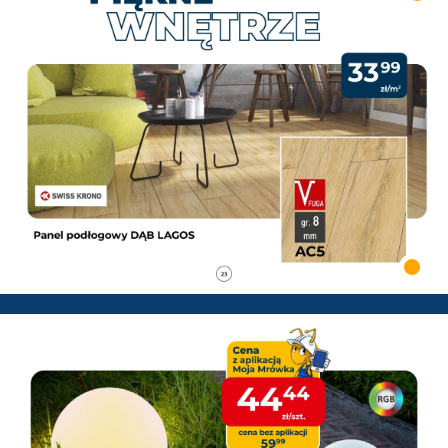
PSB Mrówka Tomaszów Lubelski