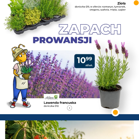
PSB Mrówka Tomaszów Lubelski