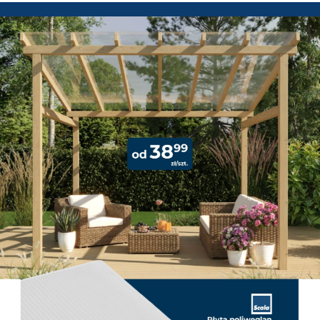
PSB Mrówka Tomaszów Lubelski