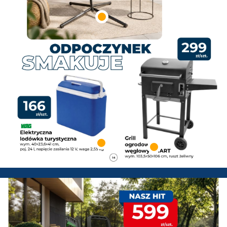
PSB Mrówka Tomaszów Lubelski