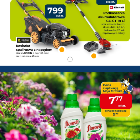
PSB Mrówka Tomaszów Lubelski