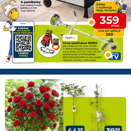
PSB Mrówka Tomaszów Lubelski