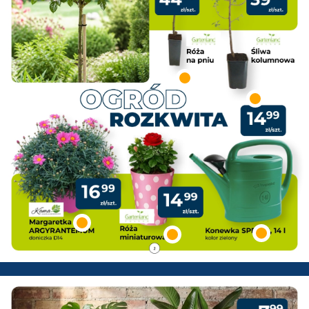
PSB Mrówka Tomaszów Lubelski