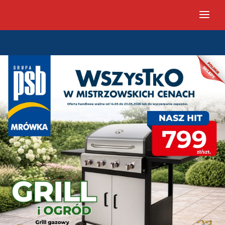
PSB Mrówka Tomaszów Lubelski