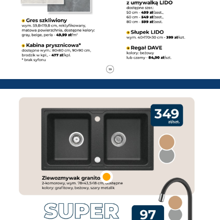
PSB Mrówka Tomaszów Lubelski