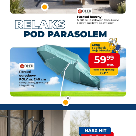
PSB Mrówka Tomaszów Lubelski