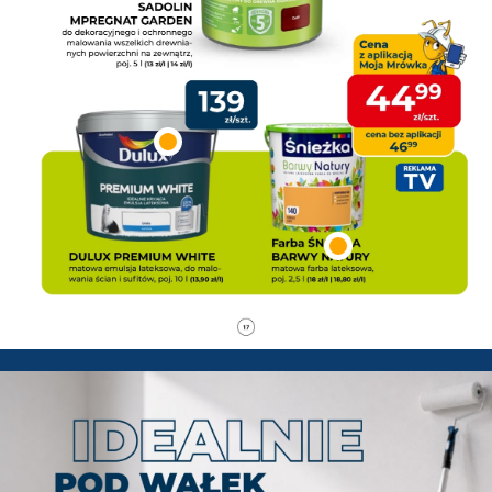
PSB Mrówka Tomaszów Lubelski