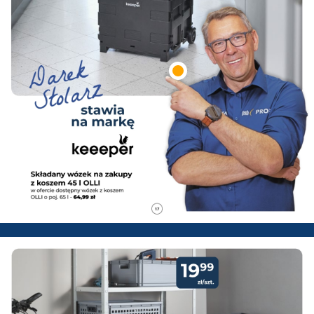
PSB Mrówka Strzelin - Gazetk