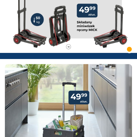
PSB Mrówka Strzelin - Gazetk