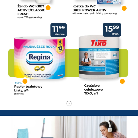
PSB Mrówka Strzelin - Gazetk