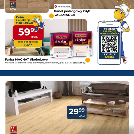
PSB Mrówka Strzelin - Gazetk