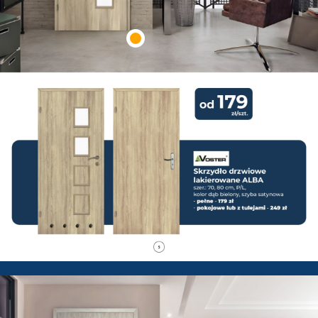
PSB Mrówka Strzelin - Gazetk