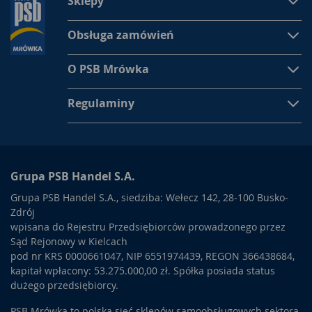
Sklepy
Obsługa zamówień
O PSB Mrówka
Regulaminy
Grupa PSB Handel S.A.
Grupa PSB Handel S.A., siedziba: Wełecz 142, 28-100 Busko-
Zdrój
wpisana do Rejestru Przedsiębiorców prowadzonego przez
Sąd Rejonowy w Kielcach
pod nr KRS 0000661047, NIP 6551974439, REGON 366438684,
kapitał wpłacony: 53.275.000,00 zł. Spółka posiada status
dużego przedsiębiorcy.
PSB Mrówka to polska sieć sklepów samoobsługowych sektora