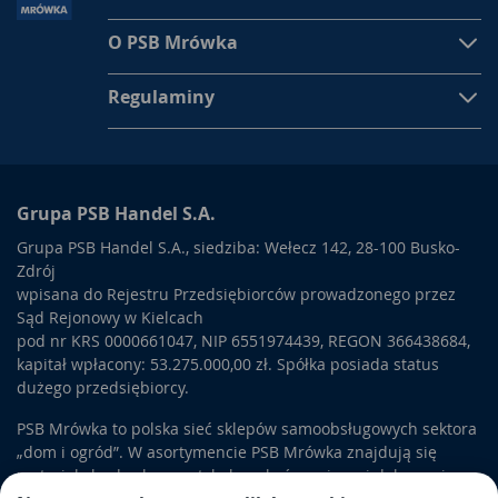
O PSB Mrówka
Regulaminy
Grupa PSB Handel S.A.
Grupa PSB Handel S.A., siedziba: Wełecz 142, 28-100 Busko-
Zdrój
wpisana do Rejestru Przedsiębiorców prowadzonego przez
Sąd Rejonowy w Kielcach
pod nr KRS 0000661047, NIP 6551974439, REGON 366438684,
kapitał wpłacony: 53.275.000,00 zł. Spółka posiada status
dużego przedsiębiorcy.
PSB Mrówka to polska sieć sklepów samoobsługowych sektora
„dom i ogród”. W asortymencie PSB Mrówka znajdują się
materiały budowlane, artykuły wykończeniowe i dekoracyjne,