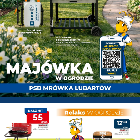
PSB Mrówka Lubartów - Gazetk