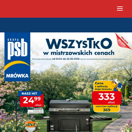
PSB Mrówka Lubartów - Gazetk