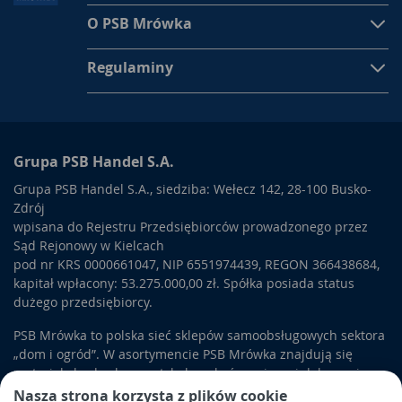
O PSB Mrówka
Regulaminy
Grupa PSB Handel S.A.
Grupa PSB Handel S.A., siedziba: Wełecz 142, 28-100 Busko-
Zdrój
wpisana do Rejestru Przedsiębiorców prowadzonego przez
Sąd Rejonowy w Kielcach
pod nr KRS 0000661047, NIP 6551974439, REGON 366438684,
kapitał wpłacony: 53.275.000,00 zł. Spółka posiada status
dużego przedsiębiorcy.
PSB Mrówka to polska sieć sklepów samoobsługowych sektora
„dom i ogród”. W asortymencie PSB Mrówka znajdują się
materiały budowlane, artykuły wykończeniowe i dekoracyjne,
wyposażenie łazienek i kuchni, elektronarzędzia, a także
Nasza strona korzysta z plików cookie